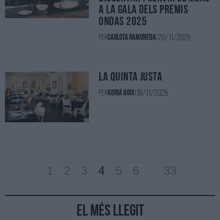
a la Gala dels Premis
Ondas 2025
20/11/2025
Per
Carlota Ramoneda
|
La Quinta Justa
18/11/2025
Per
Adrià Boix
|
1
2
3
4
5
6
…
33
El més llegit