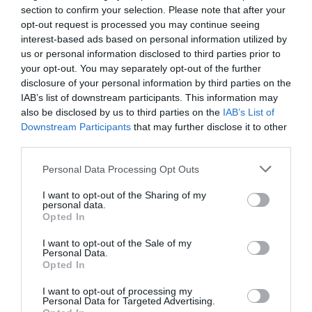
section to confirm your selection. Please note that after your
opt-out request is processed you may continue seeing
interest-based ads based on personal information utilized by
us or personal information disclosed to third parties prior to
your opt-out. You may separately opt-out of the further
disclosure of your personal information by third parties on the
IAB’s list of downstream participants. This information may
also be disclosed by us to third parties on the
IAB’s List of
Downstream Participants
that may further disclose it to other
third parties.
La Granja Ultònia torna a obrir
Personal Data Processing Opt Outs
portes al cor de Girona
I want to opt-out of the Sharing of my
personal data.
22/12/2025
Per
Sandra Florenza
|
Opted In
El nou espai, obert a la ciutadania, neix amb la voluntat d’esdevenir
I want to opt-out of the Sale of my
un punt de trobada i reforçar la proposta gastronòmica de l’hotel
Personal Data.
Opted In
I want to opt-out of processing my
Guia Michelin 2026: la
Personal Data for Targeted Advertising.