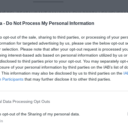
é del restaurant Can Roca ens porta les seves m
a -
Do Not Process My Personal Information
receptes
to opt-out of the sale, sharing to third parties, or processing of your per
randada de bacallà és un plat fresc i deliciós i una man
formation for targeted advertising by us, please use the below opt-out s
erent de cara al bon temps.
r selection. Please note that after your opt-out request is processed y
eing interest-based ads based on personal information utilized by us or
callá esqueixat, 250 g doli doliva verge, 2 grans d’all, 5
disclosed to third parties prior to your opt-out. You may separately opt-
losure of your personal information by third parties on the IAB’s list of
llo
. This information may also be disclosed by us to third parties on the
IA
Participants
that may further disclose it to other third parties.
t 24 hores, canviant-li l‘aigua un parell de vegades. De
l Data Processing Opt Outs
ó amb un raig d’oli d’oliva verge extra, hi ofeguem els a
 color. Tot seguit, hi afegim el bacalla, el posem a foc s
o opt-out of the Sharing of my personal data.
ugerament. Quan comenci a desprendre aigua, apartem e
In
, anem aixafant el bacallá i els alls fins que es faci una