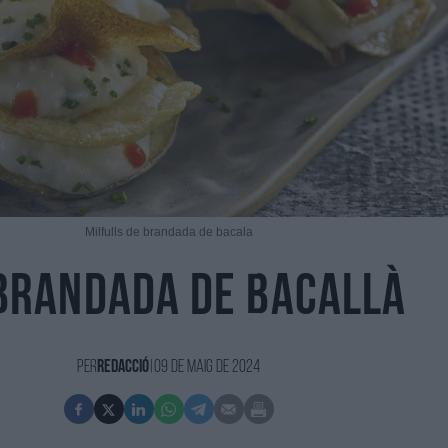
Milfulls de brandada de bacala
Brandada de bacallà
Per
Redacció
|
09 de Maig de 2024