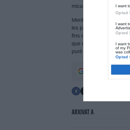
mica en mica, hi afegim un
I want t
Opted 
Mentre ho lliguem amb l’o
I want 
les patates ben fines i le
Advertis
Opted 
fins que quedi un puré 
que quedi un milfulls de 
I want t
of my P
puré de pebrots del piquil
was col
Opted 
Afegeix
Top Girona
Estigues informat amb les 
Arxivat a