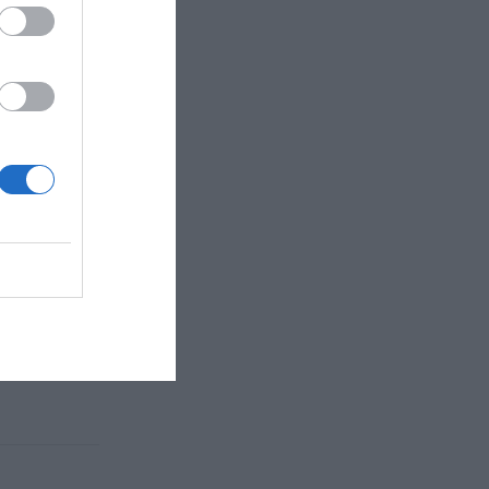
nesa.
cla. Laminem
oli d’oliva
a de manera
rem amb el
RA