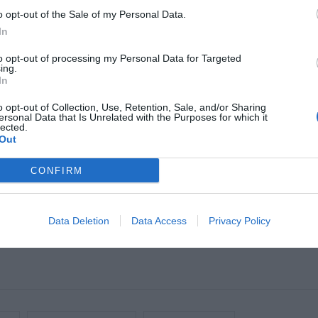
 fil d’oli i ho anem triturant i ligant com si fos una maio
o opt-out of the Sale of my Personal Data.
In
li, hi afegim rajolins de llet per acabar de lligar la mes
to opt-out of processing my Personal Data for Targeted
s fregim. Triturem els pebrots del piquillo amb una mica d’
ing.
In
molt fi. Muntem capes de patata alternades amb brandad
3 0 4 pisos. Emplatem 2 0 3 milfulls per ració, i ho deco
o opt-out of Collection, Use, Retention, Sale, and/or Sharing
ersonal Data that Is Unrelated with the Purposes for which it
lo.
lected.
Out
com a font preferida de Google de forma gratuïta.
CONFIRM
ACTIVAR A
últimes notícies d'actualitat
Data Deletion
Data Access
Privacy Policy