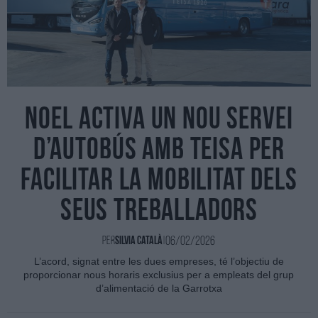
Noel activa un nou servei
d’autobús amb TEISA per
facilitar la mobilitat dels
seus treballadors
06/02/2026
Per
Silvia Català
|
L’acord, signat entre les dues empreses, té l’objectiu de
proporcionar nous horaris exclusius per a empleats del grup
d’alimentació de la Garrotxa