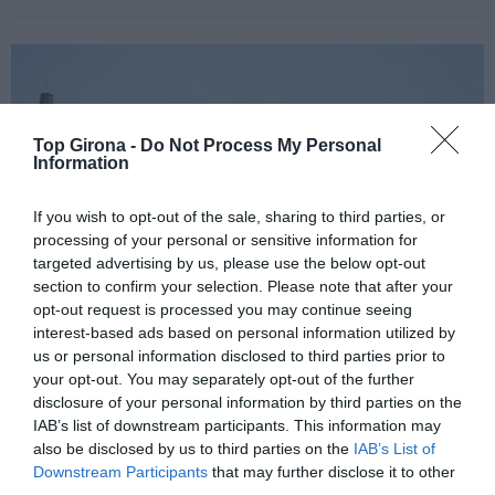
Top Girona -
Do Not Process My Personal
Information
If you wish to opt-out of the sale, sharing to third parties, or
processing of your personal or sensitive information for
targeted advertising by us, please use the below opt-out
section to confirm your selection. Please note that after your
opt-out request is processed you may continue seeing
interest-based ads based on personal information utilized by
us or personal information disclosed to third parties prior to
your opt-out. You may separately opt-out of the further
disclosure of your personal information by third parties on the
TEISA 1920: Mobilitat en autocar
IAB’s list of downstream participants. This information may
also be disclosed by us to third parties on the
IAB’s List of
03/11/2023
Per
Redacció
|
Downstream Participants
that may further disclose it to other
third parties.