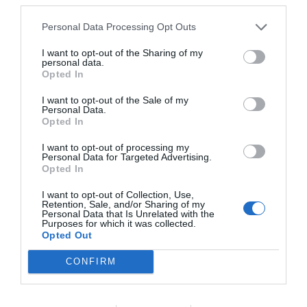
En l’actualitat l’empresa fa una aposta decidida per a la
sostenibilitat elèctrica de tota la seva flota i per fer un món més net
Personal Data Processing Opt Outs
I want to opt-out of the Sharing of my
personal data.
Opted In
I want to opt-out of the Sale of my
Personal Data.
Opted In
I want to opt-out of processing my
Personal Data for Targeted Advertising.
Opted In
I want to opt-out of Collection, Use,
Retention, Sale, and/or Sharing of my
Personal Data that Is Unrelated with the
Purposes for which it was collected.
Opted Out
CONFIRM
Entrevista a Lluís Coromina,