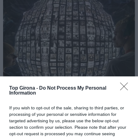
Top Girona -
Do Not Process My Personal
Information
La Casa Natal Salvador Dalí
If you wish to opt-out of the sale, sharing to third parties, or
processing of your personal or sensitive information for
03/11/2023
Per
Redacció
|
targeted advertising by us, please use the below opt-out
Una visita imprescindible a Figueres on es mostra el Dalí més íntim
section to confirm your selection. Please note that after your
i familiar
opt-out request is processed you may continue seeing