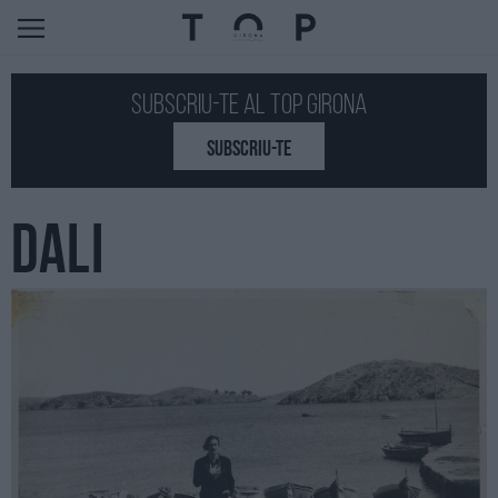
Subscriu-te al Top GIRONA
SUBSCRIU-TE
DALI