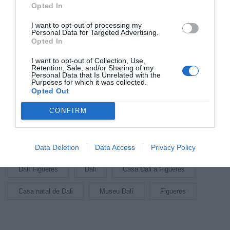
Google de forma gratuïta.
Opted In
Estigues informat amb les últimes notícies d'actualitat
ACTIVAR ARA
I want to opt-out of processing my
Personal Data for Targeted Advertising.
Opted In
I want to opt-out of Collection, Use,
Arxivat a
Retention, Sale, and/or Sharing of my
Personal Data that Is Unrelated with the
Purposes for which it was collected.
Opted Out
Hotel museu Dalí
Casa Dalí a Cadaqués
CONFIRM
Casa Dali Portlligat
Casa Museu Dali Cadaqués
Data Deletion
Data Access
Privacy Policy
Museu Dali Portlligat
Salvador Dalí casa natal
Dalí Figueres
Dali
Casa Dali a Figueres
Casa natal de Dali
Museu Dalí
Figueres