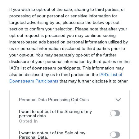
If you wish to opt-out of the sale, sharing to third parties, or
processing of your personal or sensitive information for
Dalí, enigma sense fi a Bordeus (França)
targeted advertising by us, please use the below opt-out
Bassins de Lumières, recuperat i rehabilitat per
section to confirm your selection. Please note that after your
Culturespaces, s’ubica a l’antiga base de submarins de
opt-out request is processed you may continue seeing
Bordeus. Va ser inaugurat el 2020 i disposa d’una
interest-based ads based on personal information utilized by
us or personal information disclosed to third parties prior to
superfície de 20.000 m² expositius, tres vegades
your opt-out. You may separately opt-out of the further
superior a Carrières des Lumières als Baus de
disclosure of your personal information by third parties on the
Provença i cinc vegades superior a Atelier des
IAB’s list of downstream participants. This information may
Lumières de París. Això significa que el projecte
also be disclosed by us to third parties on the
IAB’s List of
requereix l’adaptació a la singularitat de cada
Downstream Participants
that may further disclose it to other
third parties.
emplaçament. En el cas de Bordeus, l'aigua dels
estanys subterranis provoca l’efecte mirall, que
Personal Data Processing Opt Outs
rememora les dobles imatges dalinianes.
I want to opt-out of the Sharing of my
personal data.
Opted In
I want to opt-out of the Sale of my
Afegeix
Top Girona
com a font preferida de
Personal Data.