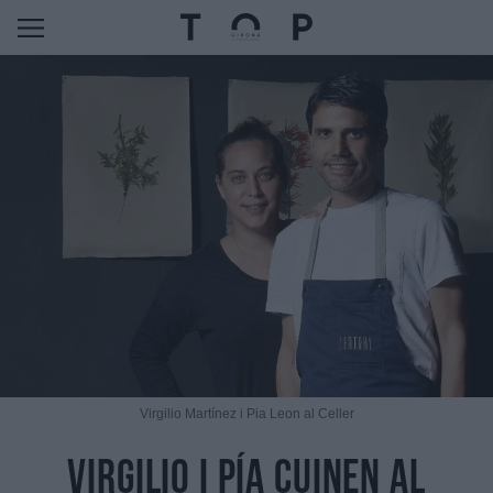
Virgilio Martínez i Pia Leon al Celler
Virgilio i Pía cuinen al