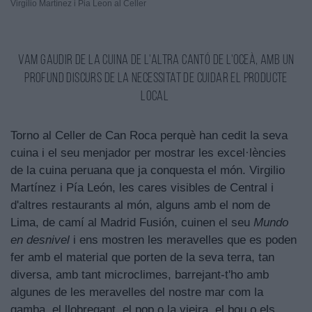
Virgilio Martínez i Pia Leon al Celler
Vam gaudir de la cuina de l'altra cantó de l'oceà, amb un
profund discurs de la necessitat de cuidar el producte
local
Torno al Celler de Can Roca perquè han cedit la seva
cuina i el seu menjador per mostrar les excel·lències
de la cuina peruana que ja conquesta el món. Virgilio
Martínez i Pía León, les cares visibles de Central i
d'altres restaurants al món, alguns amb el nom de
Lima, de camí al Madrid Fusión, cuinen el seu
Mundo
en desnivel
i ens mostren les meravelles que es poden
fer amb el material que porten de la seva terra, tan
diversa, amb tant microclimes, barrejant-t'ho amb
algunes de les meravelles del nostre mar com la
gamba, el llobregant, el pop o la vieira, el bou o els