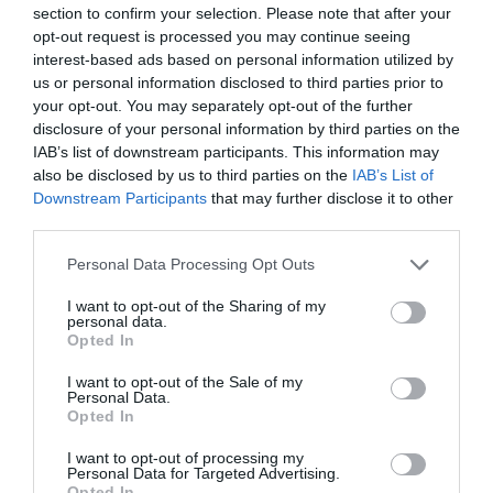
section to confirm your selection. Please note that after your
opt-out request is processed you may continue seeing
interest-based ads based on personal information utilized by
us or personal information disclosed to third parties prior to
your opt-out. You may separately opt-out of the further
disclosure of your personal information by third parties on the
IAB’s list of downstream participants. This information may
also be disclosed by us to third parties on the
IAB’s List of
Downstream Participants
that may further disclose it to other
third parties.
Va ser una gran experiència la viscuda al Celler. Abans
Personal Data Processing Opt Outs
dels sabors peruans, una escudella que feia cantar els
I want to opt-out of the Sharing of my
àngels va ser l'aportació del Celler, així com els dolços
personal data.
Opted In
finals. I el seu gran servei de sempre. Vam gaudir de la
cuina de l'altra cantó de l'oceà, amb un profund discurs
I want to opt-out of the Sale of my
Personal Data.
de la necessitat de cuidar el producte local i de
Opted In
quilòmetre zero, sense cap contradicció. Va ser una
experiència única de la que en Jordi Aparicio ja va fer
I want to opt-out of processing my
Personal Data for Targeted Advertising.
una crítica com cal al Top Girona. Però, amb la bona
Opted In