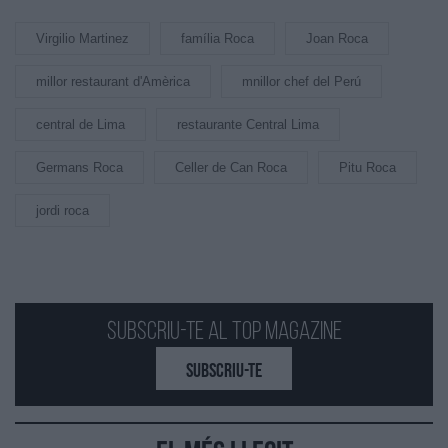
Virgilio Martinez
família Roca
Joan Roca
millor restaurant d'Amèrica
mnillor chef del Perú
central de Lima
restaurante Central Lima
Germans Roca
Celler de Can Roca
Pitu Roca
jordi roca
Subscriu-te al Top Magazine
SUBSCRIU-TE