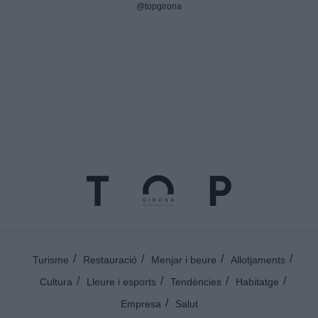
@topgirona
Turisme
Restauració
Menjar i beure
Allotjaments
Cultura
Lleure i esports
Tendències
Habitatge
Empresa
Salut