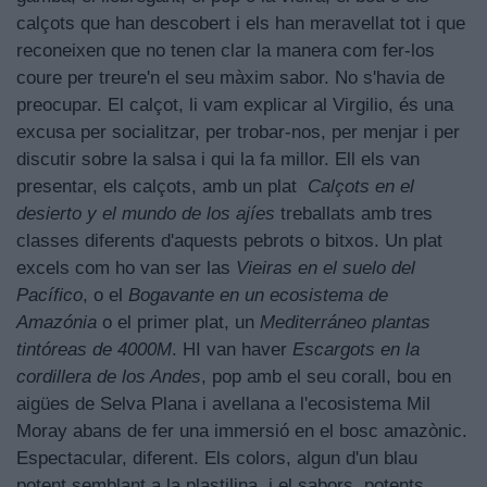
calçots que han descobert i els han meravellat tot i que
reconeixen que no tenen clar la manera com fer-los
coure per treure'n el seu màxim sabor. No s'havia de
preocupar. El calçot, li vam explicar al Virgilio, és una
excusa per socialitzar, per trobar-nos, per menjar i per
discutir sobre la salsa i qui la fa millor. Ell els van
presentar, els calçots, amb un plat
Calçots en el
desierto y el mundo de los ajíes
treballats amb tres
classes diferents d'aquests pebrots o bitxos. Un plat
excels com ho van ser las
Vieiras en el suelo del
Pacífico
, o el
Bogavante en un ecosistema de
Amazónia
o el primer plat, un
Mediterráneo plantas
tintóreas de 4000M
. HI van haver
Escargots en la
cordillera de los Andes
, pop amb el seu corall, bou en
aigües de Selva Plana i avellana a l'ecosistema Mil
Moray abans de fer una immersió en el bosc amazònic.
Espectacular, diferent. Els colors, algun d'un blau
potent semblant a la plastilina, i el sabors, potents,