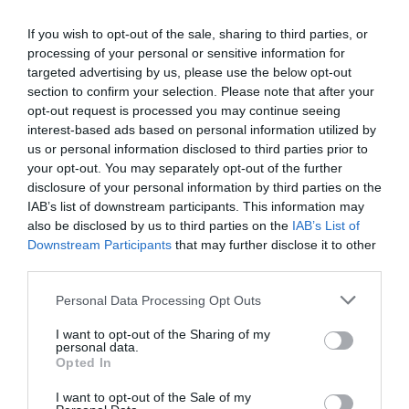
també llafranenc Casamar, el 3 de març. Tots els
menús aniran maridats amb els vins d'un celler
If you wish to opt-out of the sale, sharing to third parties, or
processing of your personal or sensitive information for
baixempordanès diferent. Seran Clos d'Agon (Calonge),
targeted advertising by us, please use the below opt-out
Mas Oller (Torrent) i Mas Geli (Pals), en aquest ordre.
section to confirm your selection. Please note that after your
A més, també comptaran amb una copa de benvinguda
opt-out request is processed you may continue seeing
amb vins escumosos de Gramona, Llopart i Rovellats,
interest-based ads based on personal information utilized by
respectivament. Cada sopar tindrà un preu de 120€ per
us or personal information disclosed to third parties prior to
your opt-out. You may separately opt-out of the further
persona.
disclosure of your personal information by third parties on the
IAB’s list of downstream participants. This information may
Si voleu consultar els menús ho podeu
also be disclosed by us to third parties on the
IAB’s List of
fer
http://www.cuinadelempordanet.com/sopars-
Downstream Participants
that may further disclose it to other
amb-tofona-als-restaurants-de-la-cuina-de-
third parties.
lempordanet/
Personal Data Processing Opt Outs
I want to opt-out of the Sharing of my
Afegeix
Top Girona
com a font preferida de
personal data.
Google de forma gratuïta.
Opted In
Estigues informat amb les últimes notícies d'actualitat
ACTIVAR ARA
I want to opt-out of the Sale of my