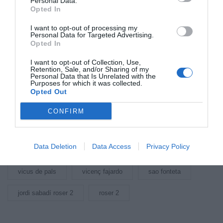
Personal Data.
Opted In
I want to opt-out of processing my
Arxivat a
Personal Data for Targeted Advertising.
Opted In
I want to opt-out of Collection, Use,
empordanet
sopars amb tòfona
Retention, Sale, and/or Sharing of my
Personal Data that Is Unrelated with the
Purposes for which it was collected.
Cuina de la tòfona
cuina empordanet
Opted Out
Es Portal de Pals
Hotel gastronòmic Es Portal
CONFIRM
Joan Carles Sanchez
Quim casellas casamar
Data Deletion
Data Access
Privacy Policy
casamar llafranc
hotel terrassa terramar
vicus de pals
vicenç fajardo
sao fonteta
jordi sabadí roser 2
roser 2