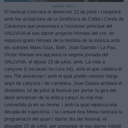
Vallviva 2022 3
El festival s’iniciarà el dimecres 12 de juliol i comptarà
amb les actuacions de la Simfònica de Cobla i Corda de
Catalunya que presentarà a l’escenari principal del
VALLVIVA el seu darrer projecte Himnes del cor, on
repassa grans himnes de la història de la música amb
els solistes Manu Guix, Beth, Joan Garrido i La Pau.
Víctor Manuel encapçalarà la segona jornada del
VALLVIVA, el dijous 13 de juliol, amb. La vida a
cançons (L’escenari ho cura tot), amb el que celebra el
seu 75è aniversari i amb el qual pretén resumir llargs
anys de cançons i de carretera. Joan Dausà arribarà el
divendres 14 de juliol al festival per portar la gira del
desè aniversari de la mítica cançó Jo mai mai,
convertida ja en un himne, i amb la qual repassa una
dècada de trajectòria. I la cantant Ana Mena centrarà la
programació del quart i darrer dia del festival, el
dissabte 15 de juliol, per presentar el seu darrer treball