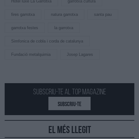
Hotel luxe La Garrotxa
garrotxa cultura
fires garrotxa
natura garrotxa
santa pau
garrotxa festes
la garrotxa
Simfonica de cobla i corda de catalunya
Fundació metalquimia
Josep Lagares
Subscriu-te al Top Magazine
SUBSCRIU-TE
El més llegit