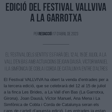
edició del Festival Vallviva
a La Garrotxa
Per
Redacció
|
17 d'Abril de 2023
El ‘Festival dels Sentits’ es farà del 12 al 15 de juliol a La
Vall d’en Bas amb actuacions deJoan Dausà, Víctor Manuel
i la Simfònica de Cobla i Corda de Catalunya entre d'altres
El Festival VALLVIVA ha obert la venda d’entrades per a
la tercera edició, que se celebrarà del 12 al 15 de juliol
a la finca Les Brides, a La Vall d’en Bas (La Garrotxa,
Girona). Joan Dausà, Víctor Manuel, Ana Mena i La
Simfònica de Cobla i Corda de Catalunya seran els
caps de cartell d’aquesta edició. Les entrades ja estan