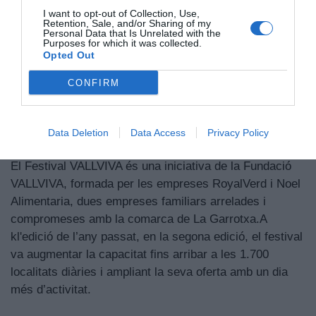
I want to opt-out of Collection, Use,
Retention, Sale, and/or Sharing of my
Personal Data that Is Unrelated with the
Purposes for which it was collected.
Opted Out
CONFIRM
Data Deletion
Data Access
Privacy Policy
vallviva1
El Festival VALLVIVA és una iniciativa de la Fundació
VALLVIVA, formada per les empreses RoyalVerd i Noel
Alimentaria, dues empreses familiars arrelades i
compromeses amb la comarca de La Garrotxa.A
kl'edició de l’any passat, en la segona edició, el festival
va augmentar la capacitat fins arribar a les 1.700
localitats diàries i ampliant la seva oferta amb un dia
més d’activitat.