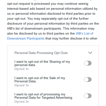
opt-out request is processed you may continue seeing
Com a novetat, cada dia del festival es podrà gaudir,
interest-based ads based on personal information utilized by
amb reserva prèvia, d’un sopar que oferirà el Grup
us or personal information disclosed to third parties prior to
Quinze Ous. Serà un menú degustació inspirat en els
your opt-out. You may separately opt-out of the further
tres restaurants del grup (Quinze Ous, Malespina i
disclosure of your personal information by third parties on the
Quina Barra) i acompanyarà les parades
IAB’s list of downstream participants. This information may
gastronòmiques del Village, que comptarà amb una
also be disclosed by us to third parties on the
IAB’s List of
Downstream Participants
that may further disclose it to other
desena de paradetes que oferiran els seus productes
third parties.
Km0. Les reserves per als diferents sopars del Grup
Quinze Ous es poden fer a través del web de festival a
Personal Data Processing Opt Outs
un preu de 65 euros cadascun. A més, a la zona del
I want to opt-out of the Sharing of my
Sopar d’Estrella, es diversificarà l’oferta gastronòmica
personal data.
amb una proposta de restauració amb menús exclusius
Opted In
d’Estrella Michelin amb les propostes dels restaurants
I want to opt-out of the Sale of my
Les Cols, Nandu Jubany, Ca l’Enric i Miramar.
Personal Data.
Opted In
I want to opt-out of processing my
Personal Data for Targeted Advertising.
Opted In