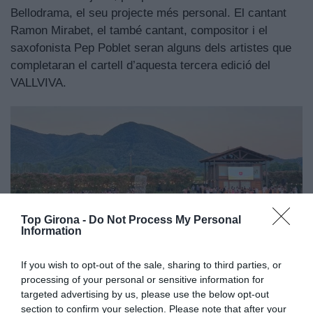
Bellodrama, el seu projecte més personal. El cantant
Ramon Mirabet, el també cantant, compositor i el
saxofonista Pep Poblet seran alguns dels artistes que
completaran el cartell d’aquesta tercera edició del
VALLVIVA.
Top Girona -
Do Not Process My Personal
Information
If you wish to opt-out of the sale, sharing to third parties, or
processing of your personal or sensitive information for
targeted advertising by us, please use the below opt-out
section to confirm your selection. Please note that after your
Vallviva 3