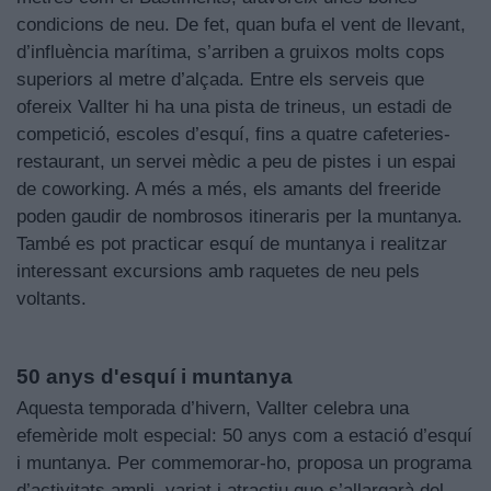
condicions de neu. De fet, quan bufa el vent de llevant,
d’influència marítima, s’arriben a gruixos molts cops
superiors al metre d’alçada. Entre els serveis que
ofereix Vallter hi ha una pista de trineus, un estadi de
competició, escoles d’esquí, fins a quatre cafeteries-
restaurant, un servei mèdic a peu de pistes i un espai
de coworking. A més a més, els amants del freeride
poden gaudir de nombrosos itineraris per la muntanya.
També es pot practicar esquí de muntanya i realitzar
interessant excursions amb raquetes de neu pels
voltants.
50 anys d'esquí i muntanya
Aquesta temporada d’hivern, Vallter celebra una
efemèride molt especial: 50 anys com a estació d’esquí
i muntanya. Per commemorar-ho, proposa un programa
d’activitats ampli, variat i atractiu que s’allargarà del