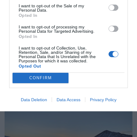
Experiència GastroMarmotes de nit
I want to opt-out of the Sale of my
Personal Data.
Es tracta d’una experiència exclusiva que combina un
Opted In
trajecte en trepitjaneu amb un sopar d’alta cuina a
I want to opt-out of processing my
2.535 metres a la Braseria Les Marmotes. El recorregut
Personal Data for Targeted Advertising.
Opted In
permet gaudir del silenci de la neu i del cel estrellat,
mentre que el sopar ofereix plats elaborats amb
I want to opt-out of Collection, Use,
Retention, Sale, and/or Sharing of my
productes locals de qualitat en un espai càlid amb
Personal Data that Is Unrelated with the
vistes espectaculars de la vall. La combinació
Purposes for which it was collected.
Opted Out
d’aventura, gastronomia i paisatge fa d’aquesta
proposta una vetllada única i inoblidable per viure la
CONFIRM
muntanya de manera diferent.
Data Deletion
Data Access
Privacy Policy