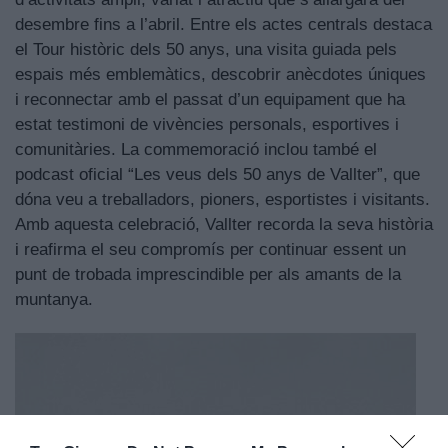
desembre fins a l’abril. Entre els actes centrals destaca
el Tour històric dels 50 anys, una visita guiada pels
espais més emblemàtics, descobrir anècdotes úniques
i reconnectar amb el passat d’un equipament que ha
estat testimoni de vivències personals, esportives i
comunitàries. La commemoració inclou també el
podcast oficial “Les veus dels 50 anys de Vallter”, que
dóna veu a treballadors, pioners, esportistes i visitants.
Amb aquesta celebració, Vallter recorda la seva història
i reafirma el seu compromís per continuar essent un
punt de trobada imprescindible per als amants de la
muntanya.