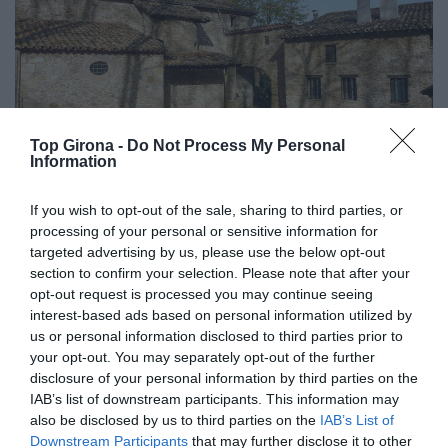
Top Girona -
Do Not Process My Personal
Information
If you wish to opt-out of the sale, sharing to third parties, or
processing of your personal or sensitive information for
Cuina Remença, De la terra als fogons
targeted advertising by us, please use the below opt-out
La marca d’aquest tipus de cuina es basa en productes
section to confirm your selection. Please note that after your
del camp, l’horta i el bosc com ara la patata, els naps
opt-out request is processed you may continue seeing
negres, els llegums, els cereals i la carn.
interest-based ads based on personal information utilized by
us or personal information disclosed to third parties prior to
your opt-out. You may separately opt-out of the further
disclosure of your personal information by third parties on the
IAB’s list of downstream participants. This information may
also be disclosed by us to third parties on the
IAB’s List of
Downstream Participants
that may further disclose it to other