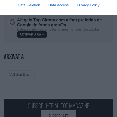
Data Deletion
Data Access
Privacy Policy
Afegeix
Top Girona
com a font preferida de
Google de forma gratuïta.
Estigues informat amb les últimes notícies d'actualitat
ACTIVAR ARA
Arxivat a
Vall d'en Bas
Subscriu-te al Top Magazine
SUBSCRIU-TE