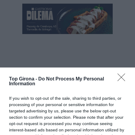
Top Girona -
Do Not Process My Personal
Information
Afegeix
Top Girona
com a font preferida de
If you wish to opt-out of the sale, sharing to third parties, or
Google de forma gratuïta.
Estigues informat amb les últimes notícies d'actualitat
processing of your personal or sensitive information for
ACTIVAR ARA
targeted advertising by us, please use the below opt-out
section to confirm your selection. Please note that after your
opt-out request is processed you may continue seeing
interest-based ads based on personal information utilized by