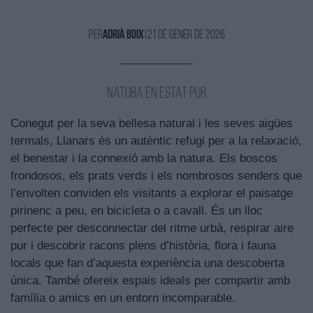
Per
Adrià Boix
|
21 de Gener de 2026
Natura en estat pur
Conegut per la seva bellesa natural i les seves aigües
termals, Llanars és un autèntic refugi per a la relaxació,
el benestar i la connexió amb la natura. Els boscos
frondosos, els prats verds i els nombrosos senders que
l’envolten conviden els visitants a explorar el paisatge
pirinenc a peu, en bicicleta o a cavall. És un lloc
perfecte per desconnectar del ritme urbà, respirar aire
pur i descobrir racons plens d’història, flora i fauna
locals que fan d’aquesta experiència una descoberta
única. També ofereix espais ideals per compartir amb
família o amics en un entorn incomparable.