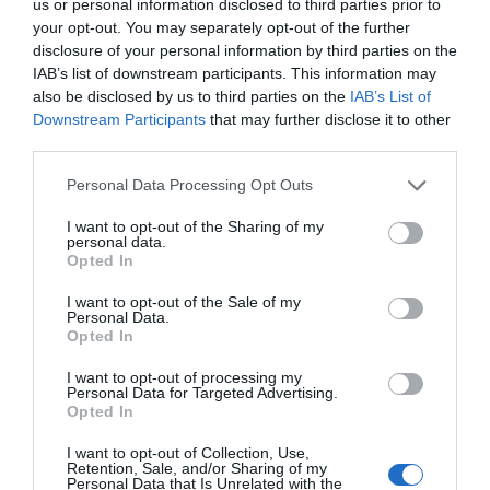
Arxivat a
us or personal information disclosed to third parties prior to
your opt-out. You may separately opt-out of the further
disclosure of your personal information by third parties on the
IAB’s list of downstream participants. This information may
Llanars
also be disclosed by us to third parties on the
IAB’s List of
Downstream Participants
that may further disclose it to other
third parties.
Personal Data Processing Opt Outs
Subscriu-te al Top Magazine
I want to opt-out of the Sharing of my
personal data.
SUBSCRIU-TE
Opted In
I want to opt-out of the Sale of my
Personal Data.
El més llegit
Opted In
I want to opt-out of processing my
Personal Data for Targeted Advertising.
Opted In
I want to opt-out of Collection, Use,
Retention, Sale, and/or Sharing of my
Personal Data that Is Unrelated with the