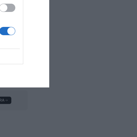
guanyadores
A través de
 que la
RA