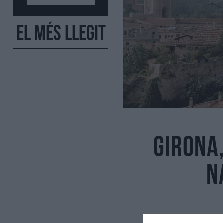
El més llegit
Girona
N