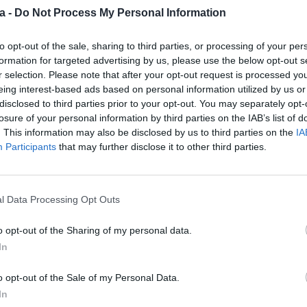
a -
Do Not Process My Personal Information
to opt-out of the sale, sharing to third parties, or processing of your per
formation for targeted advertising by us, please use the below opt-out s
les cinc candidates seleccionades en la categoria 
r selection. Please note that after your opt-out request is processed y
eing interest-based ads based on personal information utilized by us or
destí urbà de l’Estat
disclosed to third parties prior to your opt-out. You may separately opt-
losure of your personal information by third parties on the IAB’s list of
en la tercera edició dels Premis dels Lectors de la Revi
. This information may also be disclosed by us to third parties on the
IA
Participants
that may further disclose it to other third parties.
ciutat és una de les cinc candidates seleccionades en la
Estat. En total hi ha 80 finalistes en 16 categories diferen
eixen valors com la innovació, la sostenibilitat o l'apost
l Data Processing Opt Outs
 i guanyadores es donaran a conèixer el 22 d’abril.
o opt-out of the Sharing of my personal data.
 turística imprescindible per a qualsevol que vulgui gaud
In
onial privilegiat, i és una ciutat de primera en l’àmbit cu
esportiu i hostaler. Aquesta nominació és un reconeixeme
o opt-out of the Sale of my Personal Data.
 dia a dia per oferir la millor cara de la nostra ciutat", h
In