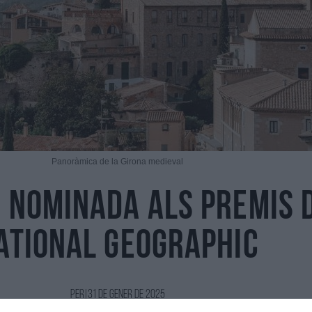
Panoràmica de la Girona medieval
, nominada als Premis 
ational Geographic
Per
|
31 de Gener de 2025