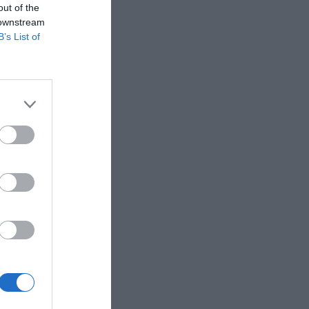
out of the
 downstream
B’s List of
n dels
ompta amb
ics nuclis
a vida de
es grans
 Ger o Sant
RA