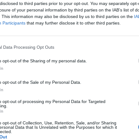
disclosed to third parties prior to your opt-out. You may separately opt-
losure of your personal information by third parties on the IAB’s list of
Rutes, història i paisatge
. This information may also be disclosed by us to third parties on the
IA
Participants
that may further disclose it to other third parties.
s d’altitud i ben a prop de la frontera francesa, Ger és u
de la Cerdanya, documentat ja l’any 839. El municipi c
l Data Processing Opt Outs
 que permeten descobrir racons encisadors, com els ant
its testimonis del passat que conserven l’essència de l
o opt-out of the Sharing of my personal data.
omànic hi té una presència destacada i esdevé una de l
In
. Esglésies com Santa Eugènia de Saga, Santa Coloma de
xemples magnífics de l’arquitectura medieval.
o opt-out of the Sale of my Personal Data.
In
com a font preferida de Google de forma gratuïta.
to opt-out of processing my Personal Data for Targeted
ACTIVAR A
últimes notícies d'actualitat
ing.
In
o opt-out of Collection, Use, Retention, Sale, and/or Sharing
ersonal Data that Is Unrelated with the Purposes for which it
lected.
Out