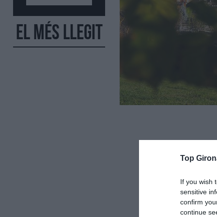
El més llegit
Top Giron
If you wish 
sensitive in
confirm you
continue se