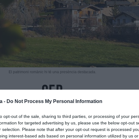
El patrimoni romànic hi té una presència destacada.
Ger
a -
Do Not Process My Personal Information
Per
Adrià Boix
|
16 de Gener de 2026
to opt-out of the sale, sharing to third parties, or processing of your per
formation for targeted advertising by us, please use the below opt-out s
r selection. Please note that after your opt-out request is processed y
eing interest-based ads based on personal information utilized by us or