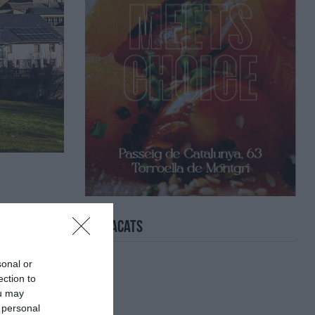
Destacats
sonal or
ection to
ou may
 personal