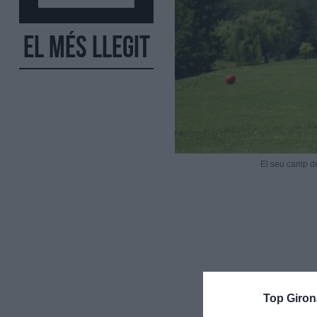
El més llegit
El seu camp de
Top Giron