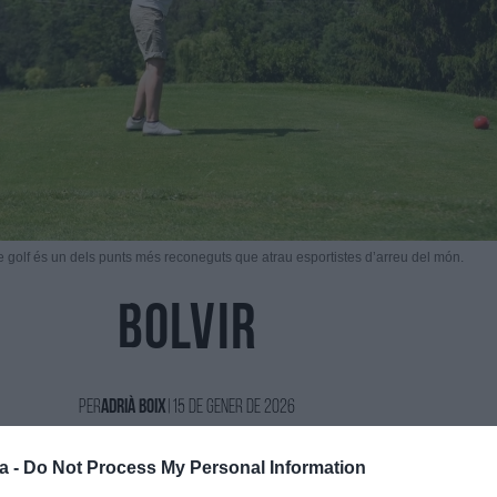
 golf és un dels punts més reconeguts que atrau esportistes d’arreu del món.
Bolvir
Per
Adrià Boix
|
15 de Gener de 2026
a -
Do Not Process My Personal Information