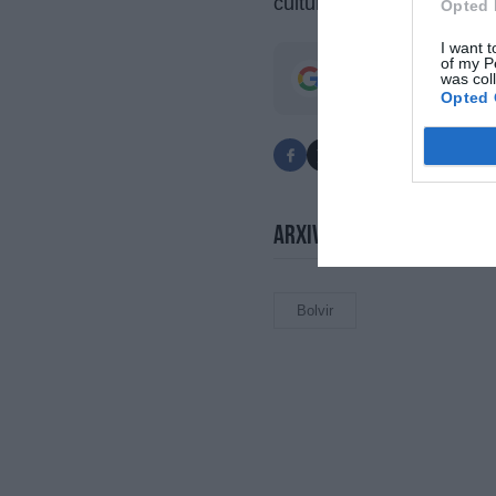
culturals i moments de d
Opted 
I want t
of my P
Afegeix
Top Girona
was col
Estigues informat amb les 
Opted 
Arxivat a
Bolvir