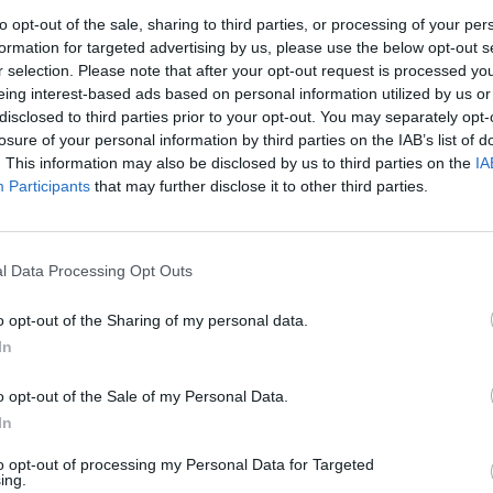
to opt-out of the sale, sharing to third parties, or processing of your per
formation for targeted advertising by us, please use the below opt-out s
Un refugi de luxe
r selection. Please note that after your opt-out request is processed y
eing interest-based ads based on personal information utilized by us or
t en una àrea residencial de prestigi, amb urbanitzacions
disclosed to third parties prior to your opt-out. You may separately opt-
 atret fins i tot personalitats barcelonines que hi tenen la
losure of your personal information by third parties on the IAB’s list of
. This information may also be disclosed by us to third parties on the
IA
s enllà del seu caràcter residencial, el poble ofereix act
Participants
that may further disclose it to other third parties.
visitants. El seu camp de golf és un dels punts més recone
reu del món que venen a gaudir dels prestigiosos campion
 envolta els seus greenes. L’entorn natural és un altre de
l Data Processing Opt Outs
mb paisatges verds, zones de passeig i rutes per explorar
tectònic del poble és molt interessant: destaquen l’esglé
o opt-out of the Sharing of my personal data.
 del Remei i el conjunt històric del nucli urbà, amb carre
In
nserven l’estil tradicional. Aquest municipi ofereix una c
o opt-out of the Sale of my Personal Data.
, natura i cultura, ideal tant per a qui busca una estada 
In
n un entorn tranquil i envoltat de bellesa. És un lloc on el
to opt-out of processing my Personal Data for Targeted
ència completa, entre passejades, activitats esportives, 
ing.