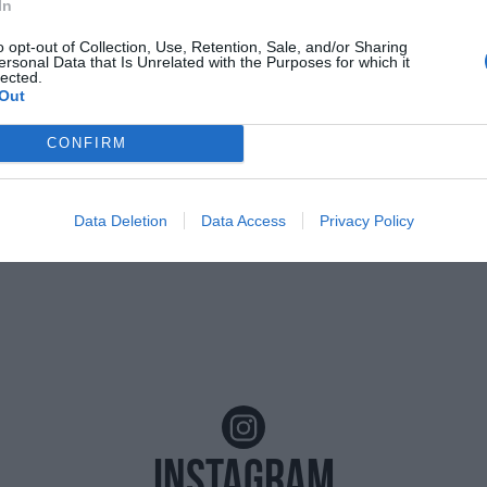
escans.
In
o opt-out of Collection, Use, Retention, Sale, and/or Sharing
ersonal Data that Is Unrelated with the Purposes for which it
com a font preferida de Google de forma gratuïta.
lected.
ACTIVAR A
últimes notícies d'actualitat
Out
CONFIRM
Data Deletion
Data Access
Privacy Policy
Instagram