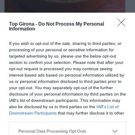
Top Girona -
Do Not Process My Personal
Information
If you wish to opt-out of the sale, sharing to third parties, or
processing of your personal or sensitive information for
targeted advertising by us, please use the below opt-out
Un procés artesà
section to confirm your selection. Please note that after your
El cor de Ceràmiques Graupera és el seu procés
opt-out request is processed you may continue seeing
d’elaboració artesana. Tot comença amb la selecció de
interest-based ads based on personal information utilized by
terres naturals de primera qualitat, que es treballen
us or personal information disclosed to third parties prior to
your opt-out. You may separately opt-out of the further
manualment per obtenir la textura i la plasticitat
disclosure of your personal information by third parties on the
adequades. Cada peça es forma amb una combinació
IAB’s list of downstream participants. This information may
molt precisa entre tecnologia i mà d’obra experta: tot i
also be disclosed by us to third parties on the
IAB’s List of
l’ús de premses modernes, els artesans intervenen en
Downstream Participants
that may further disclose it to other
cada fase, retocant, perfilant i revisant el gruix i
third parties.
l’homogeneïtat de cada cassola, bol o plat. La cocció,
Personal Data Processing Opt Outs
un dels moments més delicats, es controla amb una