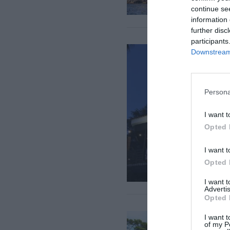
continue se
information 
further disc
participants
Downstream 
Persona
I want t
Opted 
I want t
Opted 
I want 
Advertis
Opted 
I want t
of my P