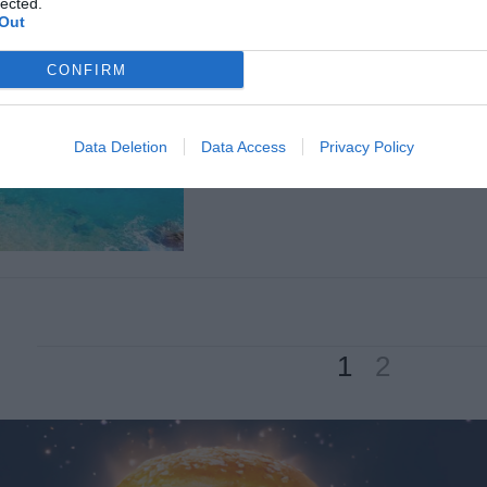
lected.
de Lloret de Mar
Out
CONFIRM
Per
Sandra Florenza
|
29/07/2024
La ciutat es converteix en la primera
mundial certificada per Bioscore
Data Deletion
Data Access
Privacy Policy
1
2