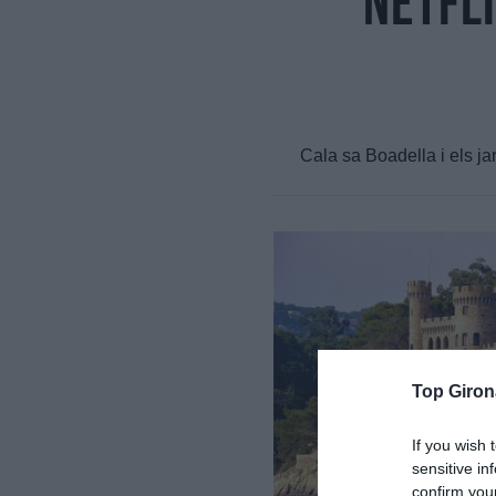
Netfli
Cala sa Boadella i els jar
Top Giron
If you wish 
sensitive in
confirm you