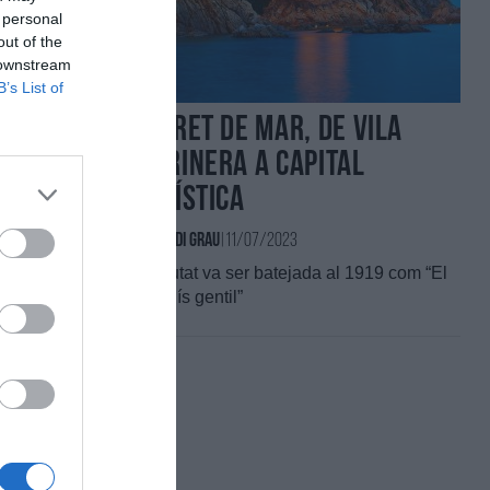
 personal
out of the
 downstream
B’s List of
Lloret de Mar, de vila
o 66
marinera a capital
turística
Per
Jordi Grau
|
11/07/2023
 sector de
La ciutat va ser batejada al 1919 com “El
paradís gentil”
dibles