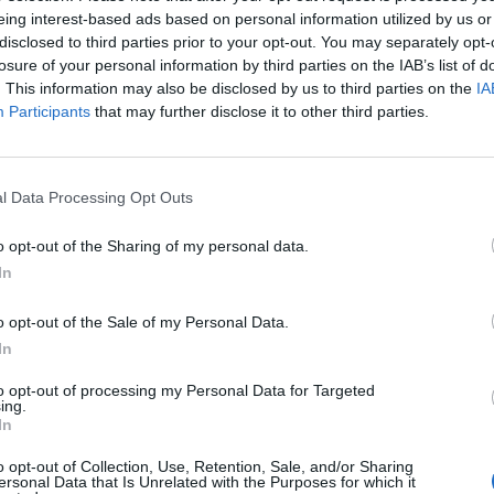
eing interest-based ads based on personal information utilized by us or
disclosed to third parties prior to your opt-out. You may separately opt-
losure of your personal information by third parties on the IAB’s list of
. This information may also be disclosed by us to third parties on the
IA
L’últim dia del
Participants
that may further disclose it to other third parties.
restaurant Studi
l Data Processing Opt Outs
09/09/2024
La crònica d’un nou tancament en el
o opt-out of the Sharing of my personal data.
l’hostaleria
In
o opt-out of the Sale of my Personal Data.
In
to opt-out of processing my Personal Data for Targeted
ing.
In
Els 10 imprescin
o opt-out of Collection, Use, Retention, Sale, and/or Sharing
ersonal Data that Is Unrelated with the Purposes for which it