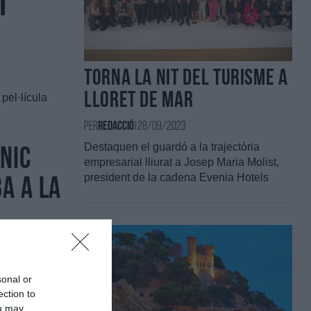
m
Torna la Nit del Turisme a
Lloret de Mar
pel·lícula
Per
Redacció
|
28/09/2023
Destaquen el guardó a la trajectòria
nic
empresarial lliurat a Josep Maria Molist,
president de la cadena Evenia Hotels
a a la
 Nast
sonal or
de Mar
ection to
ou may