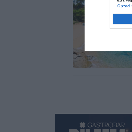
was col
Opted 