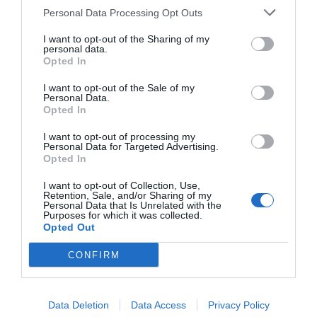
Personal Data Processing Opt Outs
I want to opt-out of the Sharing of my
personal data.
Opted In
Els hotels de Girona faran el ple per
I want to opt-out of the Sale of my
Fires
Personal Data.
Opted In
26/10/2022
Per
Sandra Florenza
|
I want to opt-out of processing my
L’ocupació serà, gairebé, del 100% en tots els establiments, amb
Personal Data for Targeted Advertising.
les reserves que van començar fa setmanes.
Opted In
I want to opt-out of Collection, Use,
Retention, Sale, and/or Sharing of my
Personal Data that Is Unrelated with the
La Fira de Mostres de
Purposes for which it was collected.
Girona arriba a la 60a
Opted Out
edició encaminant-se a
CONFIRM
xifres prepandèmia
26/10/2022
Per
Redacció
|
Data Deletion
Data Access
Privacy Policy