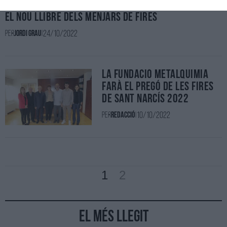
El nou llibre dels menjars de Fires
24/10/2022
Per
Jordi Grau
|
La Fundació Metalquimia
farà el pregó de les Fires
de Sant Narcís 2022
10/10/2022
Per
Redacció
|
1
2
El més llegit