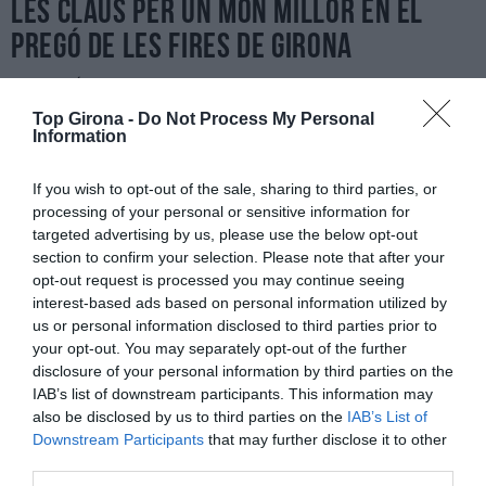
Les claus per un món millor en el
pregó de les Fires de Girona
29/10/2022
Per
Redacció
|
Top Girona -
Do Not Process My Personal
La Fundació Metalquimia realça la cultura, l’educació i la
Information
‘creativació’ com a llavors per tenir un món millor en el pregó de les
Fires de Sant Narcís
If you wish to opt-out of the sale, sharing to third parties, or
processing of your personal or sensitive information for
targeted advertising by us, please use the below opt-out
section to confirm your selection. Please note that after your
opt-out request is processed you may continue seeing
interest-based ads based on personal information utilized by
us or personal information disclosed to third parties prior to
your opt-out. You may separately opt-out of the further
disclosure of your personal information by third parties on the
IAB’s list of downstream participants. This information may
also be disclosed by us to third parties on the
IAB’s List of
Downstream Participants
that may further disclose it to other
third parties.