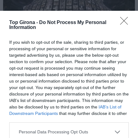
Top Girona -
Do Not Process My Personal
Information
If you wish to opt-out of the sale, sharing to third parties, or
processing of your personal or sensitive information for
targeted advertising by us, please use the below opt-out
section to confirm your selection. Please note that after your
opt-out request is processed you may continue seeing
interest-based ads based on personal information utilized by
us or personal information disclosed to third parties prior to
your opt-out. You may separately opt-out of the further
disclosure of your personal information by third parties on the
La Casa Natal Salvador Dalí
IAB’s list of downstream participants. This information may
also be disclosed by us to third parties on the
IAB’s List of
03/11/2023
Per
Redacció
|
Downstream Participants
that may further disclose it to other
third parties.
Una visita imprescindible a Figueres on es mostra el Dalí més íntim
i familiar
Personal Data Processing Opt Outs