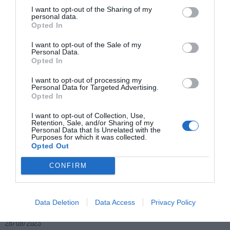
I want to opt-out of the Sharing of my
personal data.
Opted In
I want to opt-out of the Sale of my
Personal Data.
Opted In
I want to opt-out of processing my
Personal Data for Targeted Advertising.
Opted In
I want to opt-out of Collection, Use,
Retention, Sale, and/or Sharing of my
Personal Data that Is Unrelated with the
Purposes for which it was collected.
Opted Out
CONFIRM
Tot a punt per a l'exposició El Crist
de Portlligat de Dalí a Figueres
Data Deletion
Data Access
Privacy Policy
28/09/2023