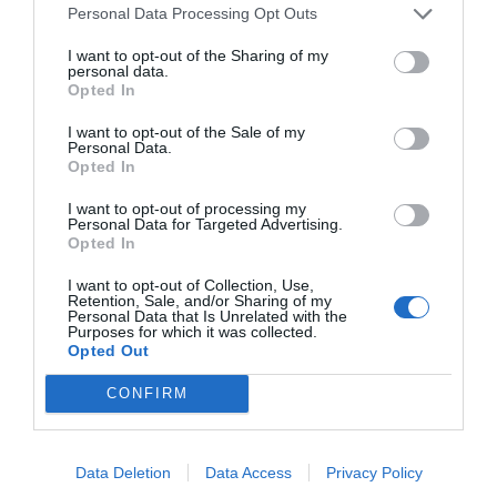
Personal Data Processing Opt Outs
I want to opt-out of the Sharing of my
personal data.
SENZIA
Opted In
Ofereixen una àmplia gamma de serveis exclusius en
medicina estètica i regenerativa, cirurgia estètica,
I want to opt-out of the Sale of my
Personal Data.
tractaments facials i corporals, nutrició i tecnologia
Opted In
làser d’alta precisió. Aposten per procediments
I want to opt-out of processing my
mínimament invasius que garanteixen una recuperació
Personal Data for Targeted Advertising.
ràpida i resultats visibles des de la primera sessió. La
Opted In
tecnologia més avançada es posa al servei del
I want to opt-out of Collection, Use,
benestar i elegància natural. Definitivament, Senzia és
Retention, Sale, and/or Sharing of my
Personal Data that Is Unrelated with the
un espai on la bellesa i el benestar s’equilibren per
Purposes for which it was collected.
Opted Out
potenciar la teva millor versió.
CONFIRM
On la innovació i la tecnologia s'uneixen
Data Deletion
Data Access
Privacy Policy