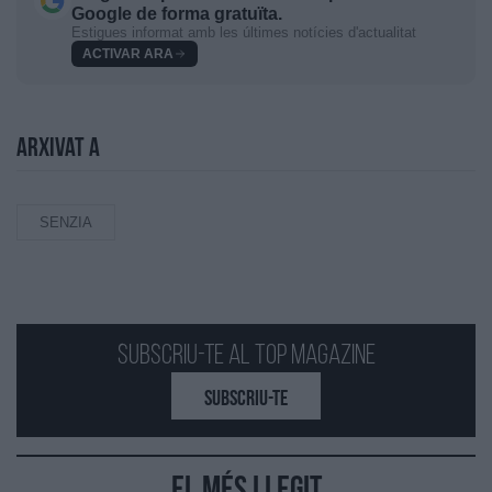
Google de forma gratuïta.
Estigues informat amb les últimes notícies d'actualitat
ACTIVAR ARA
Arxivat a
SENZIA
Subscriu-te al Top Magazine
SUBSCRIU-TE
El més llegit