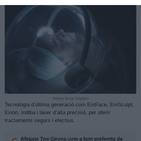
Neteja facial Oxyplus
Tecnologia d’última generació com EmFace, EmSculpt,
Exion, Indiba i làser d’alta precisió, per oferir
tractaments segurs i efectius.
Afegeix
Top Girona
com a font preferida de