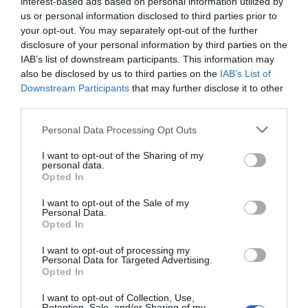
interest-based ads based on personal information utilized by
us or personal information disclosed to third parties prior to
your opt-out. You may separately opt-out of the further
disclosure of your personal information by third parties on the
IAB’s list of downstream participants. This information may
also be disclosed by us to third parties on the
IAB’s List of
Downstream Participants
that may further disclose it to other
third parties.
Personal Data Processing Opt Outs
I want to opt-out of the Sharing of my
personal data.
Opted In
I want to opt-out of the Sale of my
Tracte proper i personalitzat
Personal Data.
Opted In
Al darrere d’aquest projecte hi ha un equip format per
I want to opt-out of processing my
Personal Data for Targeted Advertising.
35 professionals que comparteixen una mateixa
Opted In
filosofia: combinar el rigor clínic amb l’atenció
I want to opt-out of Collection, Use,
personalitzada. Odontòlegs, especialistes i personal
Retention, Sale, and/or Sharing of my