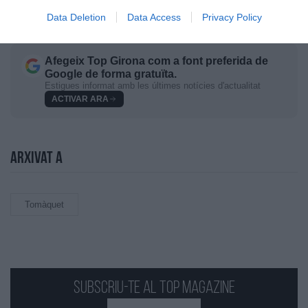
Data Deletion
Data Access
Privacy Policy
Afegeix
Top Girona
com a font preferida de
Google de forma gratuïta.
Estigues informat amb les últimes notícies d'actualitat
ACTIVAR ARA
Arxivat a
Tomàquet
Subscriu-te al Top Magazine