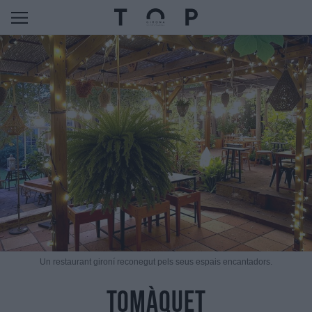
Un restaurant gironí reconegut pels seus espais encantadors.
Tomàquet