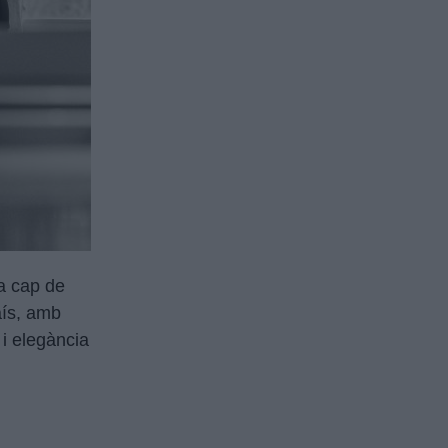
 a cap de
aís, amb
 i elegància