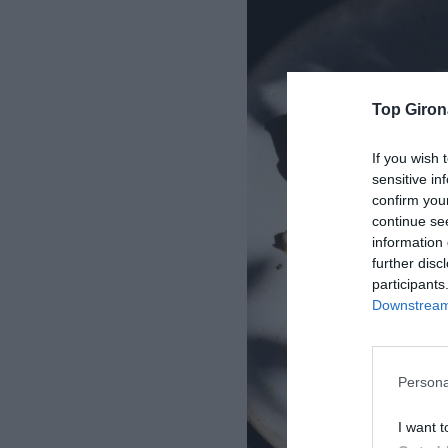
Top Giron
If you wish 
sensitive in
confirm you
continue se
information 
further disc
participants
Downstream 
Persona
I want t