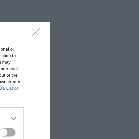
sonal or
ection to
ou may
 personal
out of the
 downstream
B’s List of