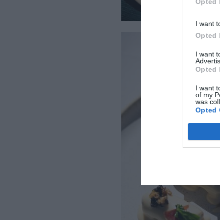
Opted 
I want t
Opted 
I want 
Advertis
Opted 
I want t
of my P
was col
Opted 