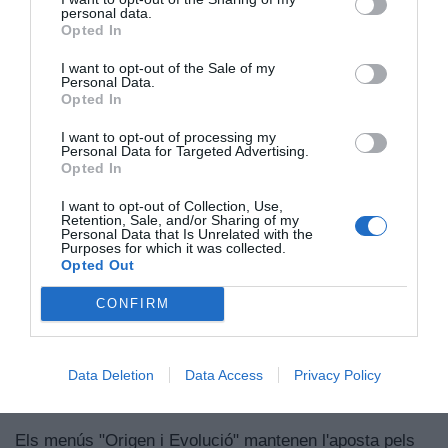
personal data.
Opted In
I want to opt-out of the Sale of my
Personal Data.
Opted In
I want to opt-out of processing my
Personal Data for Targeted Advertising.
Opted In
Javier Martinez i Toni Gerez
I want to opt-out of Collection, Use,
Retention, Sale, and/or Sharing of my
Personal Data that Is Unrelated with the
Actualment, la cuina està liderada pel xef Javi
Purposes for which it was collected.
Opted Out
Martínez, que va treballar més de quinze anys al costat
de Sagristà i representa la continuïtat d'una filosofia
CONFIRM
que combina tradició, tècnica i voluntat constant
d'evolució. "Aquest menú neix com un viatge a través
del temps [...] Tots formen part de la nostra memòria i
Data Deletion
Data Access
Privacy Policy
de la història del restaurant", declara Martínez.
Els menús "Origen i Evolució" mantenen l'aposta pels