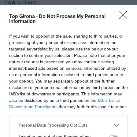
explica Gerez.
Top Girona -
Do Not Process My Personal
Una dècada de cuina catalana contemporània
Information
El projecte és també una mirada a la història recent del
If you wish to opt-out of the sale, sharing to third parties, or
restaurant. Inaugurat el 2016 sota la direcció
processing of your personal or sensitive information for
gastronòmica de Xavier Sagristà i Toni Gerez —
targeted advertising by us, please use the below opt-out
ambdós amb una llarga trajectòria vinculada a El Bulli i
section to confirm your selection. Please note that after your
Mas Pau—, l'establiment ha consolidat una identitat
opt-out request is processed you may continue seeing
interest-based ads based on personal information utilized by
pròpia basada en la cuina catalana contemporània,
us or personal information disclosed to third parties prior to
l'excel·lència del producte i una estreta vinculació amb
your opt-out. You may separately opt-out of the further
el territori.
disclosure of your personal information by third parties on the
IAB’s list of downstream participants. This information may
also be disclosed by us to third parties on the
IAB’s List of
Downstream Participants
that may further disclose it to other
third parties.
Personal Data Processing Opt Outs
I want to opt-out of the Sharing of my