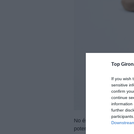
Top Giron
If you wish 
sensitive in
confirm you
continue se
information 
further disc
participants
No és la primera vegada
Downstream 
potenciar les seves crea