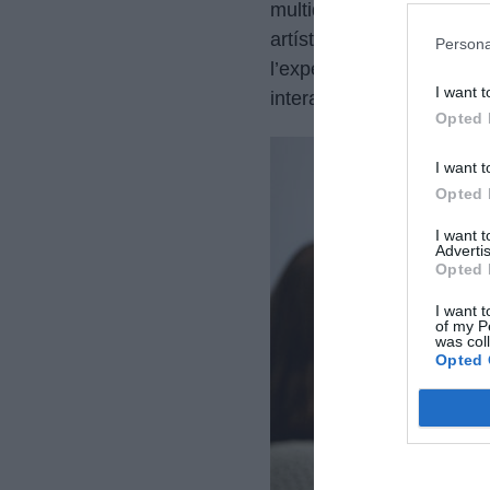
multidisciplinari de 12 p
artística amb projeccions
Persona
l’experiència va més enl
I want t
interactuem i percebem la
Opted 
I want t
Opted 
I want 
Advertis
Opted 
I want t
of my P
was col
Opted 