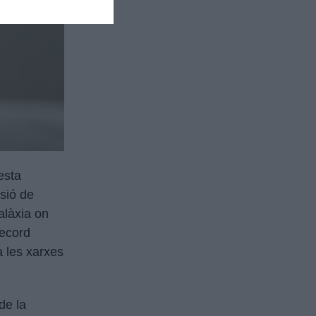
esta
osió de
alàxia on
record
a les xarxes
de la