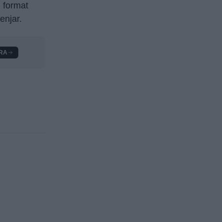
n format
enjar.
RA