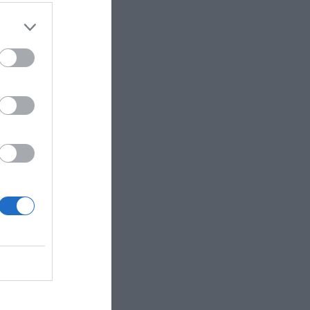
escena
. Ara, però,
,