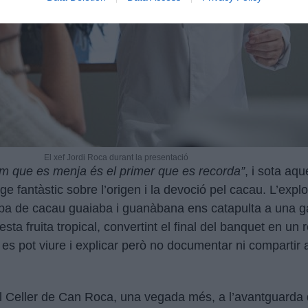
El xef Jordi Roca durant la presentació
ltim que es menja és el primer que es recorda”
, i sota aqu
ge fantàstic sobre l’origen i la devoció pel cacau. L’expl
pa de cacau guaiaba i guanàbana ens catapulta a una g
esta fruita tropical, convertint el final del banquet en un 
s pot viure i explicar però no documentar ni compartir 
 El Celler de Can Roca, una vegada més, a l’avantguarda 