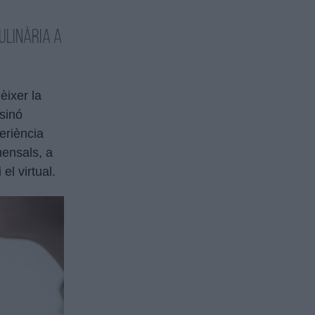
ulinària a
èixer la
sinó
periència
mensals, a
el virtual.