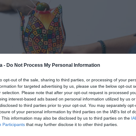
a -
Do Not Process My Personal Information
to opt-out of the sale, sharing to third parties, or processing of your per
formation for targeted advertising by us, please use the below opt-out s
r selection. Please note that after your opt-out request is processed y
eing interest-based ads based on personal information utilized by us or
disclosed to third parties prior to your opt-out. You may separately opt-
losure of your personal information by third parties on the IAB’s list of
Bombó de polpa de cacau guaiaba i guanàbana
. This information may also be disclosed by us to third parties on the
IA
 que els germans Roca experimenten amb la tecnologia 
Participants
that may further disclose it to other third parties.
cions. Ja l’any 2013 ens van sorprendre amb El Somni, 