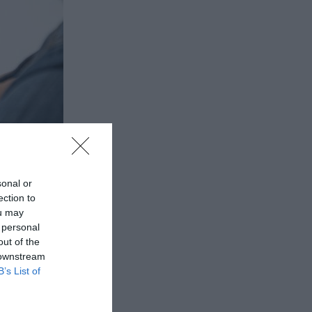
sonal or
ection to
ou may
 personal
out of the
 downstream
B’s List of
per
un sopar