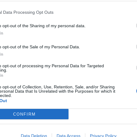
lats harmonitzats amb 12 vins, cadascun vinculat a una 
 audiovisuals, escenografies, música i efectes sensorials
l Data Processing Opt Outs
là i busca aprofundir en la manera com ens comuniquem
o opt-out of the Sharing of my personal data.
 realitat.
In
o opt-out of the Sale of my Personal Data.
In
to opt-out of processing my Personal Data for Targeted
ing.
In
o opt-out of Collection, Use, Retention, Sale, and/or Sharing
ersonal Data that Is Unrelated with the Purposes for which it
lected.
Out
CONFIRM
Data Deletion
Data Access
Privacy Policy