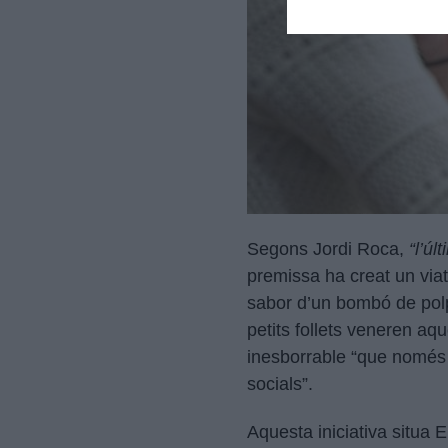
Segons Jordi Roca,
“l’ú
premissa ha creat un viat
sabor d’un bombó de pol
petits follets veneren aqu
inesborrable “que només e
socials”.
Aquesta iniciativa situa