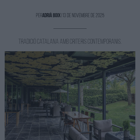
Per
Adrià Boix
|
13 de Novembre de 2025
Tradició catalana amb criteris contemporanis.