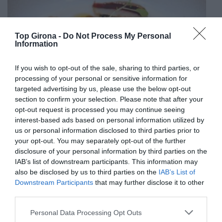
Top Girona -
Do Not Process My Personal
Information
If you wish to opt-out of the sale, sharing to third parties, or
processing of your personal or sensitive information for
targeted advertising by us, please use the below opt-out
section to confirm your selection. Please note that after your
opt-out request is processed you may continue seeing
interest-based ads based on personal information utilized by
us or personal information disclosed to third parties prior to
your opt-out. You may separately opt-out of the further
disclosure of your personal information by third parties on the
IAB’s list of downstream participants. This information may
also be disclosed by us to third parties on the
IAB’s List of
Downstream Participants
that may further disclose it to other
Tres ànimes, una passió
third parties.
Els germans Joan, Jordi i Isabel Jorba-Jubany són la
Personal Data Processing Opt Outs
tercera generació d’una nissaga que ha convertit un