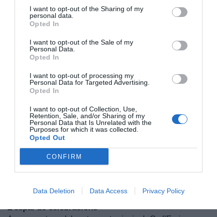
antic hostal en un referent gastronòmic. En Joan lidera
I want to opt-out of the Sharing of my
personal data.
la cuina amb una mirada creativa; en Jordi s’encarrega
Opted In
del celler; i l’Isabel dirigeix la sala amb sensibilitat.
I want to opt-out of the Sale of my
Personal Data.
Opted In
I want to opt-out of processing my
Personal Data for Targeted Advertising.
Opted In
I want to opt-out of Collection, Use,
Retention, Sale, and/or Sharing of my
Personal Data that Is Unrelated with the
Purposes for which it was collected.
Opted Out
CONFIRM
Data Deletion
Data Access
Privacy Policy
L'espai de celebracions