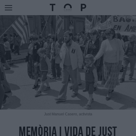
Just Manuel Casero, activista
Memòria i vida de Just