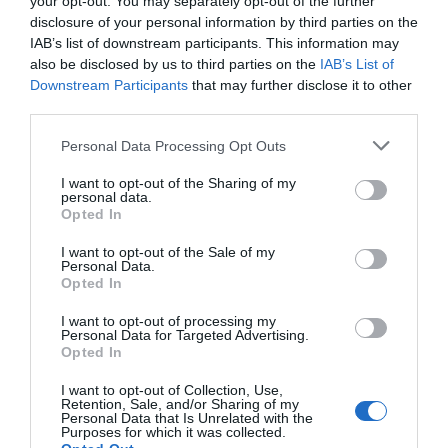
your opt-out. You may separately opt-out of the further
posteriorment del Partits dels Socialistes de Catalunya
disclosure of your personal information by third parties on the
(PSC-PSOE). Va ser regidor de Girona en el primer
IAB’s list of downstream participants. This information may
also be disclosed by us to third parties on the
IAB’s List of
ajuntament democràtic, president del Consell Municipal
Downstream Participants
that may further disclose it to other
de Sarrià de Ter i diputat provincial, on es va
third parties.
encarregar de temes sanitaris i va afrontar els
projectes de reforma de l'Hospital de Santa Caterina i
Personal Data Processing Opt Outs
del Hospital Psiquiàtric de Salt.
I want to opt-out of the Sharing of my
personal data.
La meva imatge de Just Manuel Casero té molt a veure
Opted In
amb la d'un home enèrgic i que tenia clar que calia fer
I want to opt-out of the Sale of my
coses i les feia. Un líder cristià i socialista, amb una
Personal Data.
Opted In
base sòlida que va treure del Seminari i un
coneixement del carrer que li aportava la seva infància i
I want to opt-out of processing my
Personal Data for Targeted Advertising.
la feina social que va desplegar. L'home que va perdre
Opted In
un ull en una càrrega policial a Barcelona a causa d'una
pilota de goma disparada per la Policia i que va ser
I want to opt-out of Collection, Use,
Retention, Sale, and/or Sharing of my
immortalitzat per Enric Marquès Ribalta en un quadre
Personal Data that Is Unrelated with the
Purposes for which it was collected.
exposat al Museu d'Història de la Ciutat de Girona. El