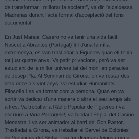
de transformar i millorar la societat", va dir l'alcaldessa
Madrenas durant l'acte formal d'acceptació del fons
documental.
En Just Manuel Casero no va tenir una vida fàcil.
Nascut a Abrantes (Portugal) fill d'una família
extremenya, es van traslladar a Figueres quan ell tenia
tot just quatre anys. Va patir privacions, però va ser
estudiant de la millor universitat del món, en paraules
de Josep Pla. Al Seminari de Girona, on va restar des
dels onze als vint anys, va estudiar Humanitats i
Filosofia i es va formar com a persona. Quan en va
sortir va dedicar d'una manera o altra el seu temps als
altres. Va treballar a Ràdio Popular de Figueres i va
escriure a
Vida Parroquial
; va fundar l'Esplai del Casino
Menestral i va ser animador al barri del Bon Pastor.
Traslladat a Girona, va treballar al Servei de Colònies
de Vacances del Bisbat i va fer diverses feines com a