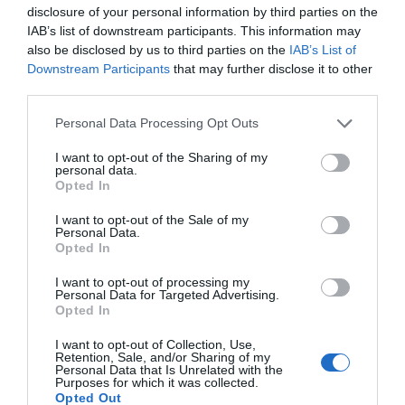
disclosure of your personal information by third parties on the
IAB’s list of downstream participants. This information may
also be disclosed by us to third parties on the
IAB’s List of
Downstream Participants
that may further disclose it to other
third parties.
Qualitat artesanal tot l'any
Personal Data Processing Opt Outs
La seva especialitat s’estén a brioixeria, pastisseria i
productes dolços artesans, tots elaborats amb la
I want to opt-out of the Sharing of my
personal data.
mateixa cura i dedicació que el seu pa. Croissants,
Opted In
ensaïmades, coques i pastes de full són exemples
d’una gamma que combina tradició i tècniques
I want to opt-out of the Sale of my
Personal Data.
contemporànies per oferir productes irresistibles tant
Opted In
per a esmorzars com per a berenars. La reposteria
I want to opt-out of processing my
salada també té un lloc destacat a Casamoner.
Personal Data for Targeted Advertising.
Bombolles, empanades i focaccies permeten gaudir
Opted In
d’alternatives perfectes per a un àpat ràpid, un aperitiu
I want to opt-out of Collection, Use,
o un snack de qualitat. A més, podem trobar dolços
Retention, Sale, and/or Sharing of my
Personal Data that Is Unrelated with the
tradicionals, dulces de Nadal, Pasqua o Sant Jordi, i
Purposes for which it was collected.
Opted Out
propostes originals que varien al llarg de l’any.