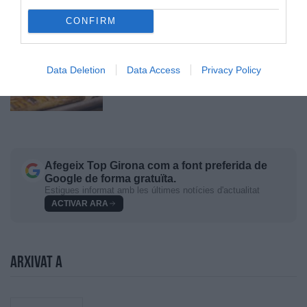
CONFIRM
Data Deletion
Data Access
Privacy Policy
Afegeix
Top Girona
com a font preferida de
Google de forma gratuïta.
Estigues informat amb les últimes notícies d'actualitat
ACTIVAR ARA
Arxivat a