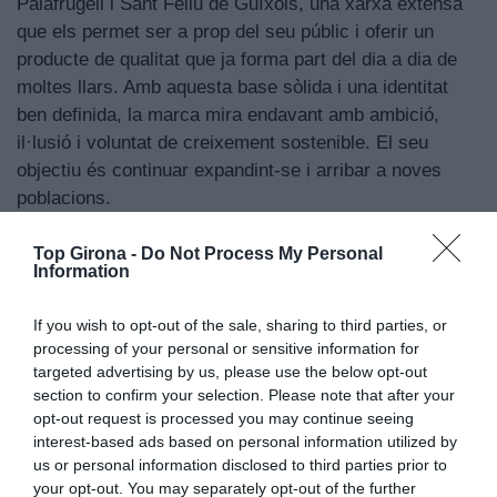
Palafrugell i Sant Feliu de Guíxols, una xarxa extensa
que els permet ser a prop del seu públic i oferir un
producte de qualitat que ja forma part del dia a dia de
moltes llars. Amb aquesta base sòlida i una identitat
ben definida, la marca mira endavant amb ambició,
il·lusió i voluntat de creixement sostenible. El seu
objectiu és continuar expandint-se i arribar a noves
poblacions.
Top Girona -
Do Not Process My Personal
Information
If you wish to opt-out of the sale, sharing to third parties, or
processing of your personal or sensitive information for
targeted advertising by us, please use the below opt-out
section to confirm your selection. Please note that after your
opt-out request is processed you may continue seeing
interest-based ads based on personal information utilized by
us or personal information disclosed to third parties prior to
your opt-out. You may separately opt-out of the further