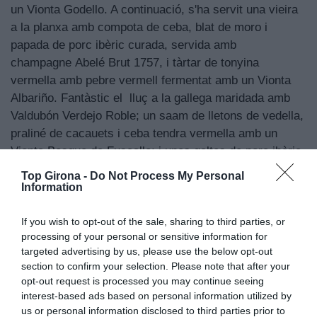
un Vionta Godello. A continuació, s'ha servit una vieira
a la planxa amb compota de ceba, blat de moro i
papada de porc ibèric curada, servida amb
champagne Abelé Brut 1757, i tàrtar de tonyina
vermella amb pebre vermell fermentat amb un Vionta
Albariño. Fantàstic el lluç a la gallega maridada amb
Valdubón Verdejo Roble; un saam de lletons de vedella,
praliné de cacauets i ceba tendra vermella amb un
Vionta Bosque de Fuscallo; i unes galtes de porc ibèric,
blat tendre i mostassa de raïm amb un Orube Blanco.
Top Girona -
Do Not Process My Personal
Les postres a base de fruita de la passió, coco i
Information
escuma de gerds es va maridar amb el curiosos licors
Habelas Hailas.
If you wish to opt-out of the sale, sharing to third parties, or
processing of your personal or sensitive information for
targeted advertising by us, please use the below opt-out
section to confirm your selection. Please note that after your
opt-out request is processed you may continue seeing
interest-based ads based on personal information utilized by
us or personal information disclosed to third parties prior to