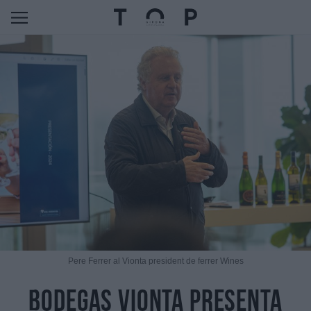
Pere Ferrer al Vionta president de ferrer Wines
Bodegas Vionta presenta