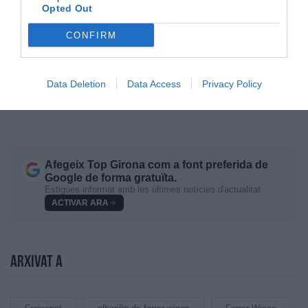
d'origen de Rueda, Monterrei, Priorat i Montsant, i
Opted Out
també al Valle de Cachapoal a Xile. Així com els licors
CONFIRM
gallecs d'alta qualitat i innovadors sabors, Habelas
Hailas.
Data Deletion
Data Access
Privacy Policy
Afegeix
Top Girona
com a font preferida de
Google de forma gratuïta.
Estigues informat amb les últimes notícies d'actualitat
ACTIVAR ARA
Arxivat a