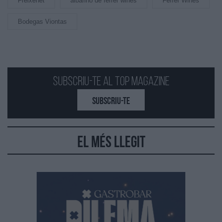
Freixenet
albariño de ferrer wines
Ferrer Wines
Bodegas Viontas
Subscriu-te al Top Magazine
SUBSCRIU-TE
El més llegit