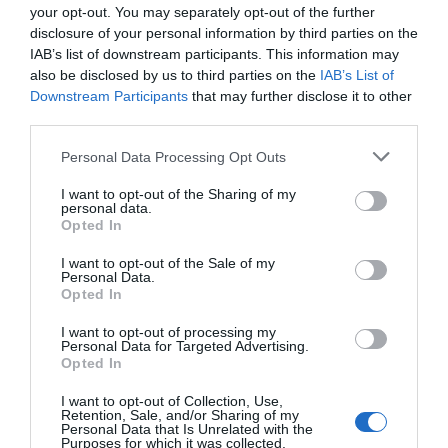
your opt-out. You may separately opt-out of the further
disclosure of your personal information by third parties on the
IAB’s list of downstream participants. This information may
also be disclosed by us to third parties on the
IAB’s List of
Downstream Participants
that may further disclose it to other
third parties.
Personal Data Processing Opt Outs
I want to opt-out of the Sharing of my
personal data.
Xef Inaki Bretal restaurant Eirado
Opted In
Ferrer Wines, empresa a la que pertany Vionta, sorgeix
com a fruit de l'adquisició realitzada per Pere Ferrer
I want to opt-out of the Sale of my
Personal Data.
Noguer de quatre cellers emblemàtics pertanyents al
Opted In
Grup Freixenet: Valdubón (Ribera del Duero), Orube
I want to opt-out of processing my
(Rioja Alabesa), Vionta (Rías Baixas) i Finca Ferrer
Personal Data for Targeted Advertising.
(Valle de Uco – Argentina). A més Ferrer Wines destaca
Opted In
per la producció dels seus reconeguts caves orgànics
I want to opt-out of Collection, Use,
com Cavas Hill (adquirida el 2020), així com per
Retention, Sale, and/or Sharing of my
Personal Data that Is Unrelated with the
l'elaboració de vins en les prestigioses denominacions
Purposes for which it was collected.