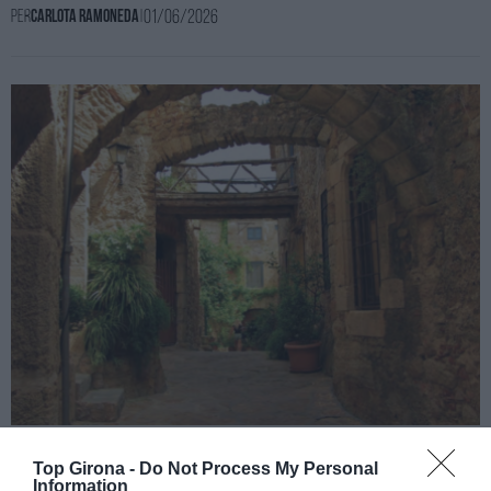
01/06/2026
Per
Carlota Ramoneda
|
Pals s'omple d'activitats culturals
Top Girona -
Do Not Process My Personal
Information