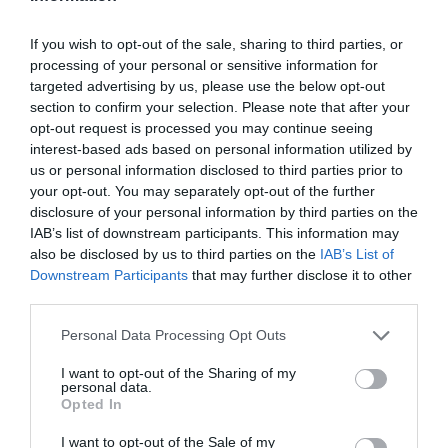
aquest juny amb concerts, tradicions
i festa major de Sant Joan
If you wish to opt-out of the sale, sharing to third parties, or
processing of your personal or sensitive information for
01/06/2026
Per
Redacció
|
targeted advertising by us, please use the below opt-out
section to confirm your selection. Please note that after your
opt-out request is processed you may continue seeing
interest-based ads based on personal information utilized by
us or personal information disclosed to third parties prior to
your opt-out. You may separately opt-out of the further
disclosure of your personal information by third parties on the
IAB’s list of downstream participants. This information may
also be disclosed by us to third parties on the
IAB’s List of
Downstream Participants
that may further disclose it to other
third parties.
Personal Data Processing Opt Outs
I want to opt-out of the Sharing of my
personal data.
Opted In
I want to opt-out of the Sale of my