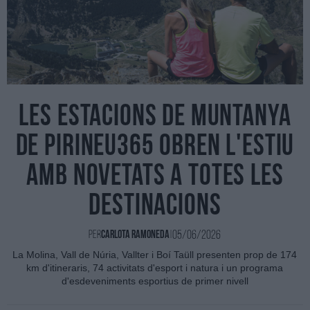
Les estacions de muntanya
de Pirineu365 obren l'estiu
amb novetats a totes les
destinacions
05/06/2026
Per
Carlota Ramoneda
|
La Molina, Vall de Núria, Vallter i Boí Taüll presenten prop de 174
km d'itineraris, 74 activitats d'esport i natura i un programa
d'esdeveniments esportius de primer nivell