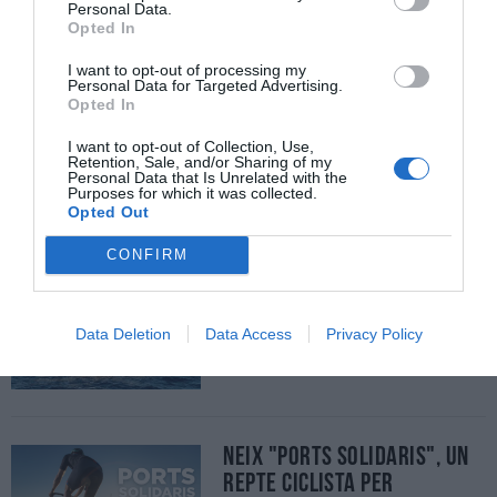
Personal Data.
Opted In
Deu anys, 33 equips i 30 quilòmetres:
l'Oncoswim bat rècords en la seva
I want to opt-out of processing my
Personal Data for Targeted Advertising.
edició més especial
Opted In
I want to opt-out of Collection, Use,
27/05/2026
Per
Carlota Ramoneda
|
Retention, Sale, and/or Sharing of my
Personal Data that Is Unrelated with the
L'Oncoswim celebra la seva desena edició amb rècord de
Purposes for which it was collected.
participació a la Costa Brava
Opted Out
CONFIRM
girbau boats
29/04/2026
Per
redacció
|
Data Deletion
Data Access
Privacy Policy
Neix "Ports Solidaris", un
repte ciclista per