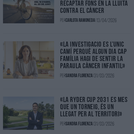
recaptar fons en la lluita
contra el càncer
13/04/2026
Per
Carlota Ramoneda
|
«La investigació és l’únic
camí perquè algun dia cap
família hagi de sentir la
paraula càncer infantil»
31/03/2026
Per
Sandra Florenza
|
«La Ryder Cup 2031 és més
que un torneig, és un
llegat per al territori»
31/03/2026
Per
Sandra Florenza
|