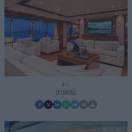
2
/10
uECiWg5Q