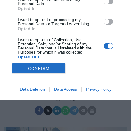
Personal Data.
Opted In
I want to opt-out of processing my
Personal Data for Targeted Advertising.
Opted In
I want to opt-out of Collection, Use,
Retention, Sale, and/or Sharing of my
Personal Data that Is Unrelated with the
Purposes for which it was collected.
Opted Out
CONFIRM
Data Deletion
Data Access
Privacy Policy
5
/10
1Ks2EAFQ