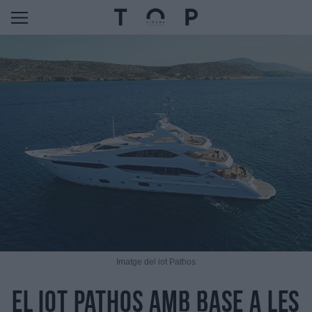
Imatge del iot Pathos
El iot Pathos amb base a les