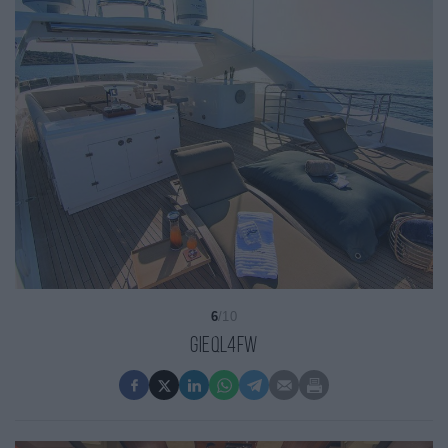
6
/10
gieQl4Fw