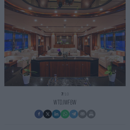
7
/10
WTdjwfbw