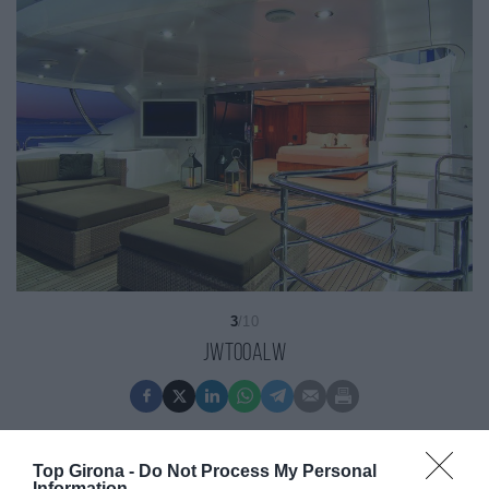
3
/10
jWto0aLw
Top Girona -
Do Not Process My Personal
Information