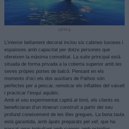
j1frY6 g
L’interior bellament decorat inclou sis cabines luxoses i
espaioses amb capacitat per dotze persones que
ofereixen la màxima comoditat. La suite principal està
situada de forma privada a la coberta superior amb les
seves pròpies portes de balcó. Pensant en els
moments d’oci els dos auxiliars de Pathos són
perfectes per a pescar, remolcar els inflables del vaixell
i practicar l’esquí aquàtic.
Amb el seu experimentat capità al timó, els clients es
beneficiaran d’un itinerari construït a partir del seu
profund coneixement de les illes gregues. La bona taula
està garantida, amb àpats preparats pel xef, que ha
passat anys treballant amb cuiners amb estrelles