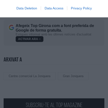
Data Deletion
Data Access
Privacy Policy
Afegeix
Top Girona
com a font preferida de
Google de forma gratuïta.
Estigues informat amb les últimes notícies d'actualitat
ACTIVAR ARA
Arxivat a
Centre comercial La Jonquera
Gran Jonquera
Subscriu-te al Top Magazine