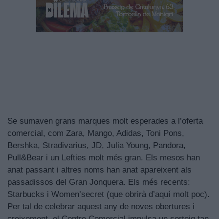
Se sumaven grans marques molt esperades a l’oferta
comercial, com Zara, Mango, Adidas, Toni Pons,
Bershka, Stradivarius, JD, Julia Young, Pandora,
Pull&Bear i un Lefties molt més gran. Els mesos han
anat passant i altres noms han anat apareixent als
passadissos del Gran Jonquera. Els més recents:
Starbucks i Women’secret (que obrirà d’aquí molt poc).
Per tal de celebrar aquest any de noves obertures i
creixement, el Centre Comercial impulsa un sorteig tan