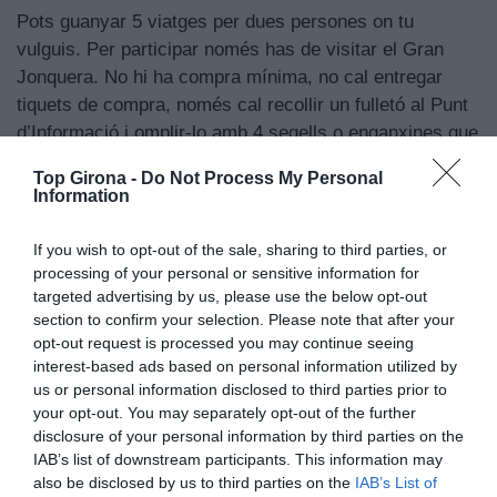
Pots guanyar 5 viatges per dues persones on tu
vulguis. Per participar només has de visitar el Gran
Jonquera. No hi ha compra mínima, no cal entregar
tiquets de compra, només cal recollir un fulletó al Punt
d’Informació i omplir-lo amb 4 segells o enganxines que
et donaran a les botigues del centre.
Top Girona -
Do Not Process My Personal
Information
Passeja’t pel centre, entra a les botigues indicades amb
banderoles, demana el segell i quan en tinguis un de
If you wish to opt-out of the sale, sharing to third parties, or
cada color, diposita el fulletó a l’urna que hi ha al Punt
processing of your personal or sensitive information for
d’Informació. Així de fàcil. El dia 12 de novembre
targeted advertising by us, please use the below opt-out
section to confirm your selection. Please note that after your
s’anunciaran els guanyadors.
opt-out request is processed you may continue seeing
interest-based ads based on personal information utilized by
El premi és un viatge per a dues persones, tres nits, en
us or personal information disclosed to third parties prior to
la destinació que s’esculli. Se’n sortegen un total de
your opt-out. You may separately opt-out of the further
cinc i compten amb l’experiència de Viatges Viñolas per
disclosure of your personal information by third parties on the
organitzar-ho tot al gust del guanyador o guanyadora.
IAB’s list of downstream participants. This information may
also be disclosed by us to third parties on the
IAB’s List of