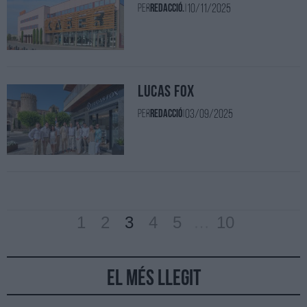
10/11/2025
Per
Redacció.
|
Lucas Fox
03/09/2025
Per
redacció
|
1
2
3
4
5
…
10
El més llegit