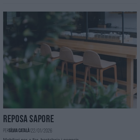
Reposa Sapore
22/01/2026
Per
Sílvia Català
|
Mobiliari per a llar, hostaleria i negocis