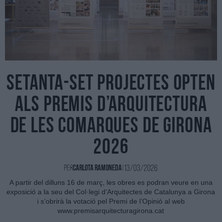
Setanta-set projectes opten
als Premis d’Arquitectura
de les Comarques de Girona
2026
13/03/2026
Per
Carlota Ramoneda
|
A partir del dilluns 16 de març, les obres es podran veure en una
exposició a la seu del Col·legi d’Arquitectes de Catalunya a Girona
i s’obrirà la votació pel Premi de l’Opinió al web
www.premisarquitecturagirona.cat