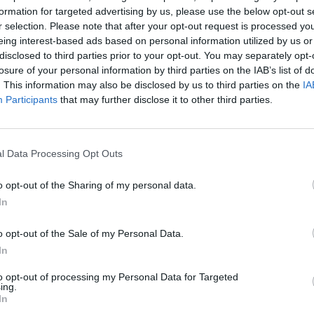
formation for targeted advertising by us, please use the below opt-out s
r selection. Please note that after your opt-out request is processed y
eing interest-based ads based on personal information utilized by us or
disclosed to third parties prior to your opt-out. You may separately opt-
losure of your personal information by third parties on the IAB’s list of
. This information may also be disclosed by us to third parties on the
IA
Participants
that may further disclose it to other third parties.
Xocolates Torra
l Data Processing Opt Outs
Per
Adrià Boix
|
22/01/2026
135 anys de dolça artesania i innova
o opt-out of the Sharing of my personal data.
In
o opt-out of the Sale of my Personal Data.
In
to opt-out of processing my Personal Data for Targeted
ing.
In