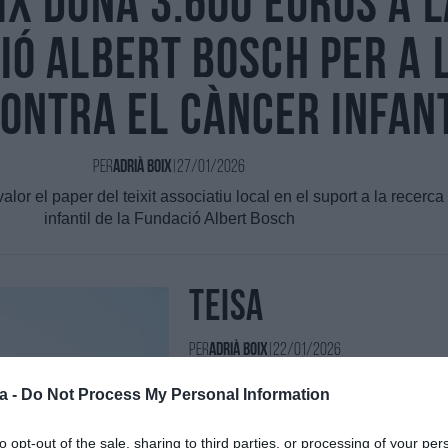
IX dona 3.600 euros a l
ió Albert Bosch per a 
contra el càncer infan
Per
Adrià Boix
|
27/01/2026
lor el paper del teixit associatiu local en el suport a la recerca
infantil de la Fundació Albert Bosch
Teisa
Per
Adrià Boix
|
22/01/2026
Una aposta decidida per la sostenibil
a -
Do Not Process My Personal Information
to opt-out of the sale, sharing to third parties, or processing of your per