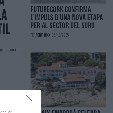
a
FUTURECORK confirma
la
l’impuls d’una nova etapa
per al sector del suro
til
Per
Adrià Boix
|
05/12/2025
 del càncer
itat elèctrica
sonal or