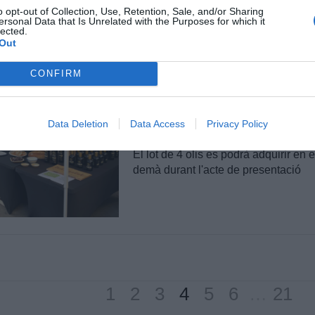
o opt-out of Collection, Use, Retention, Sale, and/or Sharing
ersonal Data that Is Unrelated with the Purposes for which it
lected.
La DOP Oli de l'E
Out
promociona l'oli
CONFIRM
al Mercat del Lle
Data Deletion
Data Access
Privacy Policy
Per
Carlota Ramoneda
|
19/12/2025
El lot de 4 olis es podrà adquirir en 
demà durant l'acte de presentació
1
2
3
4
5
6
…
21