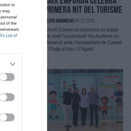
El Baix Empordà celebra
ection to
la primera Nit del Turisme
ou may
 personal
Per
Carlota Ramoneda
|
05/12/2025
out of the
 downstream
El Consell Comarcal organitza un sopar
B’s List of
solidari amb l’associació Viu Autisme en
col·laboració amb l’Ajuntament de Castell
d’Aro, Platja d’Aro i S’Agaró
s
ció global