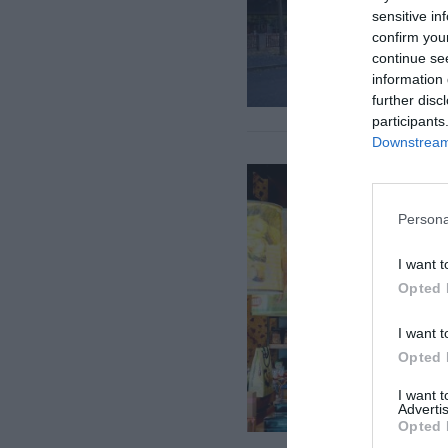
sensitive in
confirm you
continue se
information 
further disc
participants
Downstream 
Persona
I want t
Opted 
I want t
Opted 
I want 
Advertis
Opted 