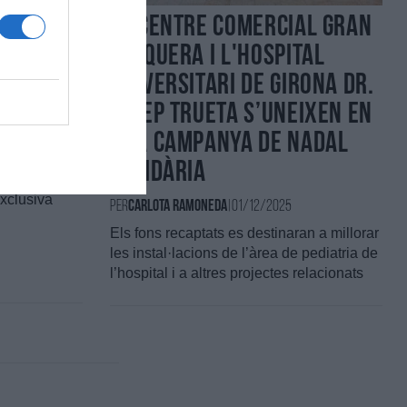
EL CENTRE COMERCIAL GRAN
mpordà
JONQUERA I L'HOSPITAL
UNIVERSITARI DE GIRONA DR.
 nou
JOSEP TRUETA S’UNEIXEN EN
ó
UNA CAMPANYA DE NADAL
SOLIDÀRIA
exclusiva
Per
Carlota Ramoneda
|
01/12/2025
Els fons recaptats es destinaran a millorar
les instal·lacions de l’àrea de pediatria de
l’hospital i a altres projectes relacionats