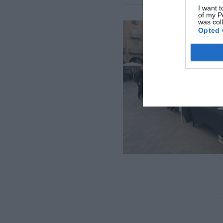
I want t
of my P
was col
Opted 