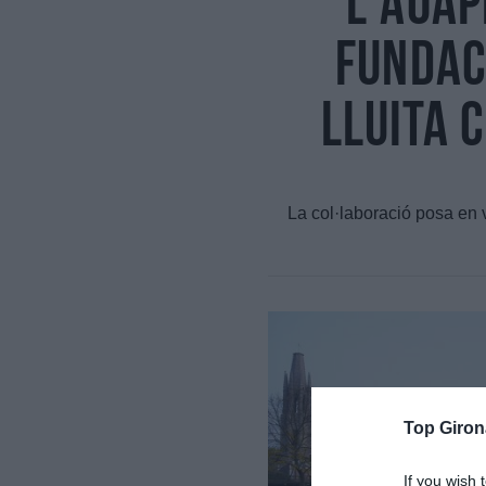
L'AOAP
Fundac
lluita 
La col·laboració posa en va
Top Giron
If you wish 