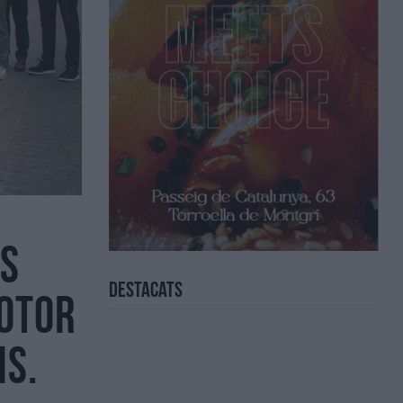
ls
Destacats
motor
is.