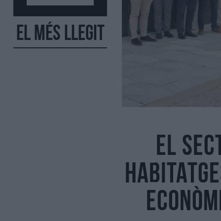
El més llegit
El sec
Habitatge
econòmi