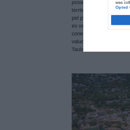
posar en relleu la gran i
was col
Opted 
territori, tant per la seva
pel paper que juguen en la
es va destacar la tasca d
coneix millor que ningú la
valuosa en els processos 
Taula Gironina de Turism