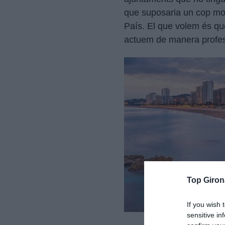
que suposaria un cop molt
País. El que volem és que
actuem de manera profess
Top Giron
If you wish 
sensitive in