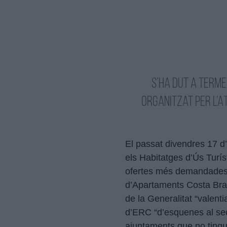
S’ha dut a terme
organitzat per l’A
El passat divendres 17 d’
els Habitatges d’Ús Turí
ofertes més demandades p
d’Apartaments Costa Brav
de la Generalitat “valent
d’ERC “d’esquenes al sect
ajuntaments que no tingu