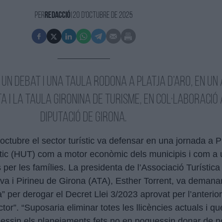
Per
Redacció
|
20 d'Octubre de 2025
 un debat i una taula rodona a Platja d’Aro, en un
TA i la Taula Gironina de Turisme, en col·laboració
Diputació de Girona.
octubre el sector turístic va defensar
en una jornada a Pl
stic (HUT) com a motor econòmic dels municipis i com a 
er les famílies. La presidenta de l’Associació Turística
a i Pirineu de Girona (ATA), Esther Torrent, va demana
ia” per derogar el Decret Llei 3/2023 aprovat per l’anteri
or”. “Suposaria eliminar totes les llicències actuals i qu
essin els planejaments fets no en poguessin donar de no