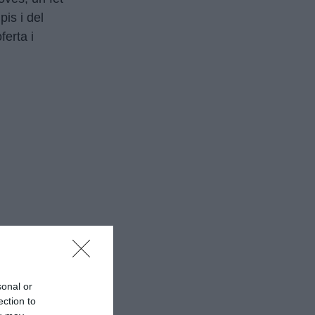
is i del
ferta i
sonal or
ection to