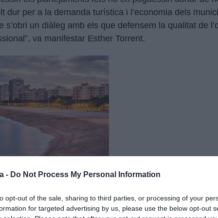
 dur per a la demanda turística i l’economia dels municip
 s’obri un diàleg amb els que defensem la qualitat de l’o
ional”, va manifestar Esther Torrent.
a -
Do Not Process My Personal Information
to opt-out of the sale, sharing to third parties, or processing of your per
formation for targeted advertising by us, please use the below opt-out s