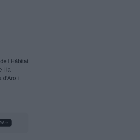
de l’Hàbitat
 i la
 d'Aro i
RA