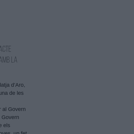
 acte
 amb la
atja d’Aro,
una de les
r al Govern
or Govern
e els
ves, un fet