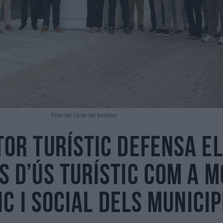
Foto de l'acte de turisme
tor turístic defensa e
s d’ús turístic com a 
c i social dels municip