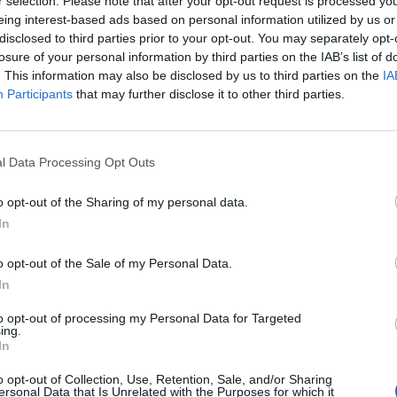
r selection. Please note that after your opt-out request is processed y
eing interest-based ads based on personal information utilized by us or
disclosed to third parties prior to your opt-out. You may separately opt-
Gironina de Turisme, Jaume Dulsat, va subratllar que els
losure of your personal information by third parties on the IAB’s list of
als per equilibrar l’oferta dels municipis —especialment e
. This information may also be disclosed by us to third parties on the
IA
Participants
that may further disclose it to other third parties.
contribuir a la desestacionalització del turisme a les com
stablir un diàleg constant entre el sector i l’Administraci
etin regular l’activitat i combatre els apartaments que o
l Data Processing Opt Outs
r Dulsat.
o opt-out of the Sharing of my personal data.
’Allotjament preferit de les famílies catalanes, a debat
, o
In
ironina de Turisme, en col·laboració amb el Patronat de T
iputació de Girona, es va portar a terme en un acte a la
o opt-out of the Sale of my Personal Data.
Castell d’Aro, Platja d’Aro i S’Agaró. La taula rodona v
In
urici Jiménez, alcalde de l’Ajuntament de Castell d’Aro, 
to opt-out of processing my Personal Data for Targeted
ing.
epresentant de l’Associació de Propietaris d’Empuriabrav
In
iral PGA Catalunya Resort - Home of 2031 Ryder Cup;
emi de Bars i Restaurants de Lloret de Mar. A la taula r
o opt-out of Collection, Use, Retention, Sale, and/or Sharing
ersonal Data that Is Unrelated with the Purposes for which it