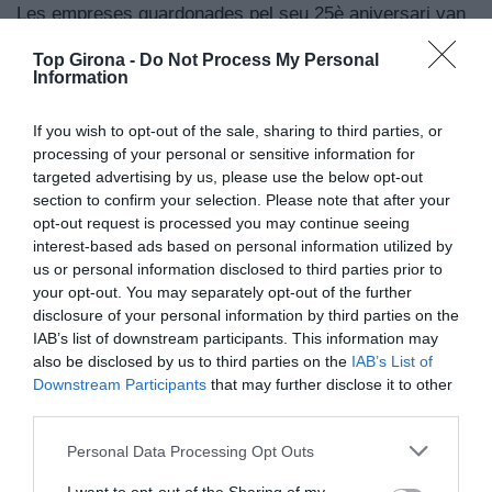
Les empreses guardonades pel seu 25è aniversari van
ser: Adic, Lampisteria Josep Parés Masferrer, Mas
Top Girona -
Do Not Process My Personal
Viader Agrícola, Natur-Porc i Planas Casadevall SCP.
Information
Pel 50è aniversari, es va reconèixer Cuit’s i Fustes
Garolera; i, finalment, l’empresa Rabassedas Surós va
If you wish to opt-out of the sale, sharing to third parties, or
ser distingida pel seu 75è aniversari.
processing of your personal or sensitive information for
targeted advertising by us, please use the below opt-out
section to confirm your selection. Please note that after your
L’acte es va cloure amb les paraules de l’alcalde, Pau
opt-out request is processed you may continue seeing
Presas, que va agrair la tasca dels empresaris
interest-based ads based on personal information utilized by
cassanencs i va subratllar que “aixecar la persiana
us or personal information disclosed to third parties prior to
cada dia implica molt esforç i compromís; sou els
your opt-out. You may separately opt-out of the further
responsables que hi hagi vida als carrers”.
disclosure of your personal information by third parties on the
IAB’s list of downstream participants. This information may
also be disclosed by us to third parties on the
IAB’s List of
Afegeix
Top Girona
com a font preferida de
Downstream Participants
that may further disclose it to other
Google de forma gratuïta.
third parties.
Estigues informat amb les últimes notícies d'actualitat
ACTIVAR ARA
Personal Data Processing Opt Outs