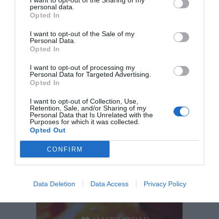
I want to opt-out of the Sharing of my
personal data.
Opted In
Arxivat a
I want to opt-out of the Sale of my
Personal Data.
Opted In
Nit Empresarial Cassanenca
I want to opt-out of processing my
Personal Data for Targeted Advertising.
Opted In
I want to opt-out of Collection, Use,
Subscriu-te al Top Magazine
Retention, Sale, and/or Sharing of my
Personal Data that Is Unrelated with the
Purposes for which it was collected.
SUBSCRIU-TE
Opted Out
CONFIRM
El més llegit
Data Deletion
Data Access
Privacy Policy