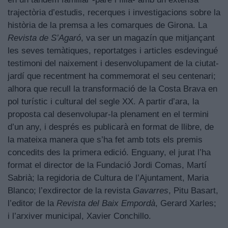
trajectòria d’estudis, recerques i investigacions sobre la
història de la premsa a les comarques de Girona. La
Revista de S’Agaró
, va ser un magazín que mitjançant
les seves temàtiques, reportatges i articles esdevingué
testimoni del naixement i desenvolupament de la ciutat-
jardí que recentment ha commemorat el seu centenari;
alhora que recull la transformació de la Costa Brava en
pol turístic i cultural del segle XX.
A partir d’ara, la
proposta cal desenvolupar-la plenament en el termini
d’un any, i després es publicarà en format de llibre, de
la mateixa manera que s’ha fet amb tots els premis
concedits des la primera edició. Enguany, el jurat l’ha
format el director de la Fundació Jordi Comas, Martí
Sabrià; la regidoria de Cultura de l’Ajuntament, Maria
Blanco; l’exdirector de la revista
Gavarres
, Pitu Basart,
l’editor de la
Revista del Baix Empordà
, Gerard Xarles;
i l’arxiver municipal, Xavier Conchillo.