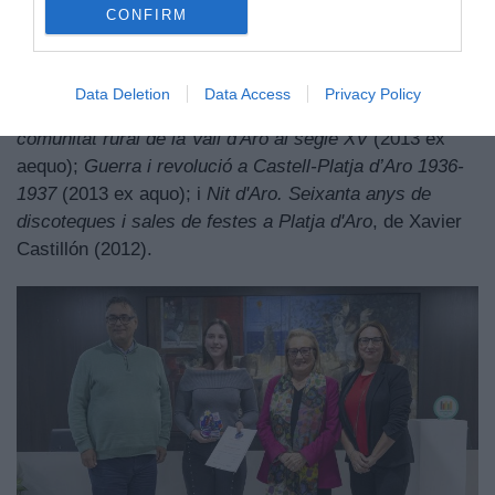
Mi Amigo
(2017);
Abans que tot canviés. Les activitats
CONFIRM
tradicionals a la Vall d’Aro abans de l’arribada del
turisme de masses
(2015);
S’Agaró i l’arquitecte Rafael
Masó: la ciutat-jardí de Castell-Platja d’Aro
(2014);
Data Deletion
Data Access
Privacy Policy
Deutors i creditors a l'Edat Mitjana. El rol del crèdit a la
comunitat rural de la Vall d'Aro al segle XV
(2013 ex
aequo);
Guerra i revolució a Castell-Platja d’Aro 1936-
1937
(2013 ex aquo); i
Nit d'Aro. Seixanta anys de
discoteques i sales de festes a Platja d'Aro
, de Xavier
Castillón (2012).