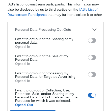
IAB’s list of downstream participants. This information may
also be disclosed by us to third parties on the
IAB’s List of
Downstream Participants
that may further disclose it to other
third parties.
Personal Data Processing Opt Outs
La nova proposta guardonada pren el relleu al projecte
Tram final de la Guerra Civil a Castell d’Aro, Platja
I want to opt-out of the Sharing of my
personal data.
d’Aro i S’Agaró (1938-1939)
d’Alexandre Weltz (2024)
Opted In
i
“L’Indépendant Costa Brava” i Platja d’Aro,
de Carlus
Gay i Puigbert (2023), que s’editaran properament. La
I want to opt-out of the Sale of my
Personal Data.
resta d’obres publicades són:
Casinos i festes
Opted In
tradicionals a la vella Platja d’Aro
del Centre l’Avenir
I want to opt-out of processing my
Fanalenc i Pere Barreda (2021);
La fauna de la Vall del
Personal Data for Targeted Advertising.
Ridaura (Costa Brava)
del Grup de Natura Sterna
Opted In
(2020);
Entitats i clubs esportius, i esportistes
I want to opt-out of Collection, Use,
destacats de Castell i Platja d’Aro
(2019);
El comerç...
Retention, Sale, and/or Sharing of my
Personal Data that Is Unrelated with the
de la sorra
(2018 ex aequo),
El Carnaval de Platja
Purposes for which it was collected.
d’Aro: origen, història i evolució
(2018 ex aequo);
Radio
Opted Out