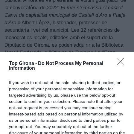
pública. Alhora es va presentar el volum guanyador de
la convocatòria de 2022:
El mar s’empassa el castell.
Canvi de capitalitat municipal de Castell d’Aro a Platja
d’Aro
d’Albert López, historiador, professor de
secundària i veí del municipi. Les 12 referències de
monografies locals, editades amb el suport de la
Diputació de Girona, es poden adquirir a la Biblioteca
Mercè Rodoreda, a l’Oficina de Turisme i a l’Espai
Escoles Velles de Castell d’Aro (5 euros).
Top Girona -
Do Not Process My Personal
Information
If you wish to opt-out of the sale, sharing to third parties, or
processing of your personal or sensitive information for
targeted advertising by us, please use the below opt-out
section to confirm your selection. Please note that after your
opt-out request is processed you may continue seeing
interest-based ads based on personal information utilized by
us or personal information disclosed to third parties prior to
your opt-out. You may separately opt-out of the further
disclosure of your personal information by third parties on the