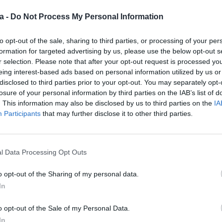
Extremoduro,
a -
Do Not Process My Personal Information
Supertramp i Que
to opt-out of the sale, sharing to third parties, or processing of your per
formation for targeted advertising by us, please use the below opt-out s
Per
Redacció
|
18/07/2026
r selection. Please note that after your opt-out request is processed y
eing interest-based ads based on personal information utilized by us or
La cita, que forma part de l'Outdoo
disclosed to third parties prior to your opt-out. You may separately opt-
Festival, arrenca aquest dissabte a
losure of your personal information by third parties on the IAB’s list of
homenatge a La Oreja de Van Gogh i
. This information may also be disclosed by us to third parties on the
IA
22 d'agost amb un tribut a Queen
Participants
that may further disclose it to other third parties.
Roger Padrós i
l Data Processing Opt Outs
L'Arannà obren a
o opt-out of the Sharing of my personal data.
In
cap de setmana el
Espai Proa de
o opt-out of the Sale of my Personal Data.
In