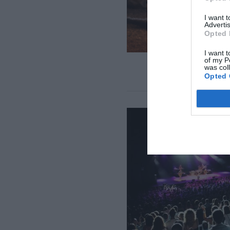
I want 
Advertis
Opted 
I want t
of my P
was col
Opted 