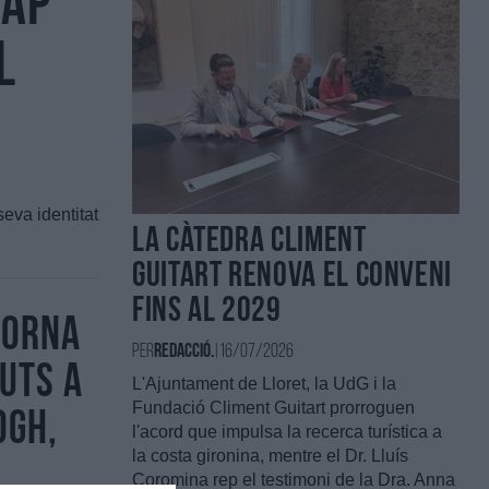
Cap
l
seva identitat
La Càtedra Climent
Guitart renova el conveni
fins al 2029
torna
Per
Redacció.
|
16/07/2026
uts a
L'Ajuntament de Lloret, la UdG i la
Fundació Climent Guitart prorroguen
ogh,
l'acord que impulsa la recerca turística a
la costa gironina, mentre el Dr. Lluís
Coromina rep el testimoni de la Dra. Anna