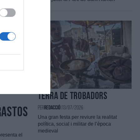
ives,
suport al
ls
ap
terra de trobadors
e
Per
redacció
|
13/07/2026
rastos
Una gran festa per reviure la realitat
política, social i militar de l’època
medieval
presenta el