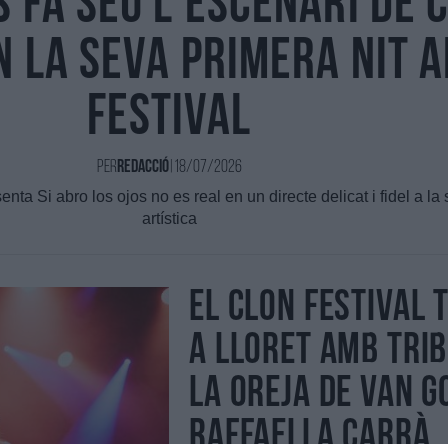
s fa seu l'escenari de 
n la seva primera nit a
festival
Per
Redacció
|
18/07/2026
a Si abro los ojos no es real en un directe delicat i fidel a la 
artística
El Clon Festival 
a Lloret amb trib
La Oreja de Van G
Raffaella Carrà,