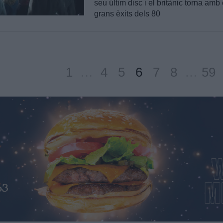
seu últim disc i el britànic torna amb
grans èxits dels 80
1
…
4
5
6
7
8
…
59