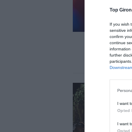
Top Giron
If you wish 
sensitive in
confirm you
continue se
information 
further disc
participants
Downstream 
Persona
I want t
Opted 
I want t
Opted 