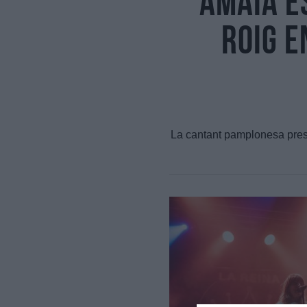
Amaia e
Roig e
La cantant pamplonesa present