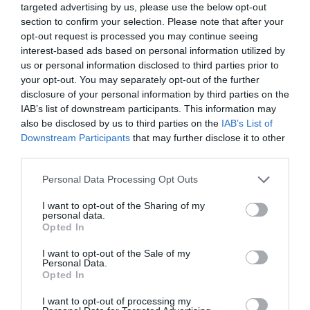
targeted advertising by us, please use the below opt-out
trajectòria a través de pel·lícules sobre Gustav Mahler,
section to confirm your selection. Please note that after your
John Cage o Frank Zappa, entre d'altres. La
opt-out request is processed you may continue seeing
retrospectiva culminarà el 12 d'agost, coincidint amb
interest-based ads based on personal information utilized by
l'eclipsi solar, quan Scheffer visitarà Torroella per
us or personal information disclosed to third parties prior to
presentar "Half Moon", dedicada al clarinetista sirià
your opt-out. You may separately opt-out of the further
Kinan Azmeh, que oferirà una actuació musical seguida
disclosure of your personal information by third parties on the
IAB’s list of downstream participants. This information may
d'un col·loqui amb el director.
also be disclosed by us to third parties on the
IAB’s List of
Downstream Participants
that may further disclose it to other
El primer Premi Internacional In-Edit Empordà
third parties.
comptarà amb un jurat presidit per Carlos Ríos, director
del D'A Festival Internacional de Cinema de Barcelona,
Personal Data Processing Opt Outs
i integrat per Imma Merino, Helena Roig i Albert Cruset.
I want to opt-out of the Sharing of my
personal data.
La mostra forma part de la xarxa internacional In-Edit,
Opted In
nascuda a Barcelona el 2003 i present avui a
I want to opt-out of the Sale of my
l'Empordà, Gijón, Brasil, Xile, Uruguai, Mèxic i
Personal Data.
Opted In
Colòmbia, amb més d'una trentena de festivals i
130.000 espectadors anuals.
I want to opt-out of processing my