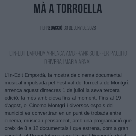
mà a Torroella
Per
Redacció
|
30 de Juny de 2026
L'In-Edit Empordà arrenca amb Frank Scheffer, Paquito
D'Rivera i Maria Arnal
L'In-Edit Empordà, la mostra de cinema documental
musical impulsada pel Festival de Torroella de Montgrí,
arrenca aquest dimecres 1 de juliol la seva tercera
edició, la més ambiciosa fins al moment. Fins al 19
d'agost, el Cinema Montgrí i diversos espais del
municipi es convertiran en un punt de trobada entre
cinema, música i pensament, amb una programació que
creix de 8 a 12 documentals i que estrena, com a gran
novetat, el Premi Internacional In-Edit Empordà, dotat