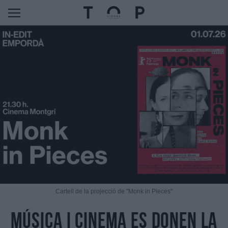
Cartell de la projecció de "Monk in Pieces"
Música i cinema es donen la