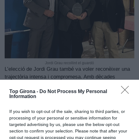
Jordi Grau recollint el guardó
L’elecció de Jordi Grau també va voler reconèixer una
trajectòria intensa i compromesa. Amb dècades
dedicades al periodisme, des dels seus inicis a Ràdio
Top Girona -
Do Not Process My Personal
Girona, passant pel Diari de Girona i, des del 1987, al
Information
mitjà on escriu actualment, Grau ha estat una veu
constant, equilibrada i lúcida en l’esfera comunicativa
If you wish to opt-out of the sale, sharing to third parties, or
de Girona. La seva feina, que ha transitat per la premsa
processing of your personal or sensitive information for
escrita, la ràdio i la televisió local, ha contribuït a
targeted advertising by us, please use the below opt-out
explicar la ciutat des d’una mirada honesta i propera.
section to confirm your selection. Please note that after your
opt-out request is processed you may continue seeing