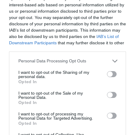
interest-based ads based on personal information utilized by
Durant la cerimònia, diverses intervencions van posar
us or personal information disclosed to third parties prior to
en relleu el paper imprescindible del periodisme local
your opt-out. You may separately opt-out of the further
en un moment marcat per la immediatesa i la saturació
disclosure of your personal information by third parties on the
informativa. Els organitzadors van insistir que la
IAB’s list of downstream participants. This information may
crònica reposada, la investigació i la recuperació
also be disclosed by us to third parties on the
IAB’s List of
Downstream Participants
that may further disclose it to other
d’històries petites però significatives són eines que
third parties.
donen valor a una comunitat i ajuden a preservar la
seva memòria. La presència d’autoritats com el primer
Personal Data Processing Opt Outs
tinent d’alcalde, Quim Ayats, va reforçar aquesta idea i
I want to opt-out of the Sharing of my
va subratllar el prestigi d’uns premis que, any rere any,
personal data.
reconeixen una manera d’explicar el món des de la
Opted In
proximitat.
I want to opt-out of the Sale of my
Personal Data.
Opted In
El Premi Bonmatí, dotat amb 1.500 euros i amb un
profund component simbòlic, manté viva la figura de
I want to opt-out of processing my
Manuel Bonmatí Romaguera, periodista que va deixar
Personal Data for Targeted Advertising.
Opted In
una petjada decisiva en la comunicació gironina. Honrar
la seva memòria a través de treballs com el de Jordi
I want to opt-out of Collection, Use,