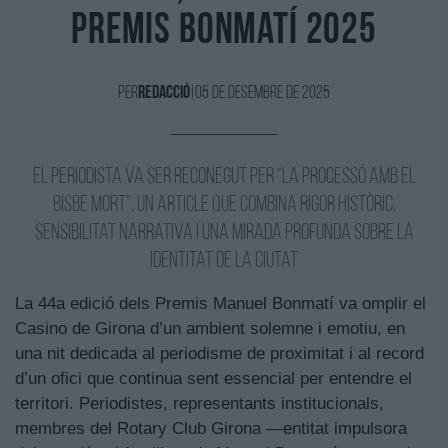
Premis Bonmatí 2025
Per
redacció
|
05 de Desembre de 2025
El periodista va ser reconegut per “La processó amb el
bisbe mort”, un article que combina rigor històric,
sensibilitat narrativa i una mirada profunda sobre la
identitat de la ciutat
La 44a edició dels Premis Manuel Bonmatí va omplir el
Casino de Girona d’un ambient solemne i emotiu, en
una nit dedicada al periodisme de proximitat i al record
d’un ofici que continua sent essencial per entendre el
territori. Periodistes, representants institucionals,
membres del Rotary Club Girona —entitat impulsora