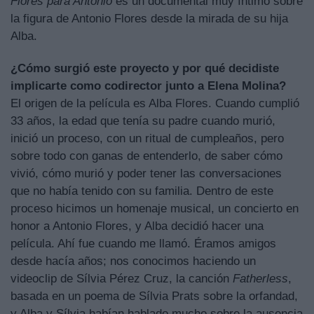
Flores para Antonio
es un documental muy íntimo sobre
la figura de Antonio Flores desde la mirada de su hija
Alba.
¿Cómo surgió este proyecto y por qué decidiste
implicarte como codirector junto a Elena Molina?
El origen de la película es Alba Flores. Cuando cumplió
33 años, la edad que tenía su padre cuando murió,
inició un proceso, con un ritual de cumpleaños, pero
sobre todo con ganas de entenderlo, de saber cómo
vivió, cómo murió y poder tener las conversaciones
que no había tenido con su familia. Dentro de este
proceso hicimos un homenaje musical, un concierto en
honor a Antonio Flores, y Alba decidió hacer una
película. Ahí fue cuando me llamó. Éramos amigos
desde hacía años; nos conocimos haciendo un
videoclip de Sílvia Pérez Cruz, la canción
Fatherless
,
basada en un poema de Sílvia Prats sobre la orfandad,
y Alba y Sílvia habían hablado mucho sobre la ausencia