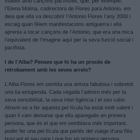
mateix amb cançons pacifistes, que, per exemple,
l’Elena Molina, codirectora de Flores para Antonio, em
deia que ella va descobrir l’Antonio Flores l’any 2000 i
escaig quan fèiem manifestacions antiguerra i ella
aprenia a tocar cançons de l’Antonio, que era una mica
l’equivalent de l’Imagine aquí per la seva funció social i
pacifista.
I de l’Alba? Penses que hi ha un procés de
retrobament amb les seves arrels?
L’Alba Flores em sembla una artista fabulosa i sobretot
una tia estupenda. Cada vegada l’admiro més per la
seva sensibilitat, la seva intel·ligència i el seu valor.
Atrevir-se a fer aquesta pel·lícula ha estat molt valent i
quan li vam demanar que ella aparegués en primera
persona, que és el que em semblava més important,
poder fer una pel·lícula que parlés del viatge d’una filla
buscant el seu pare i que fos en primera persona,