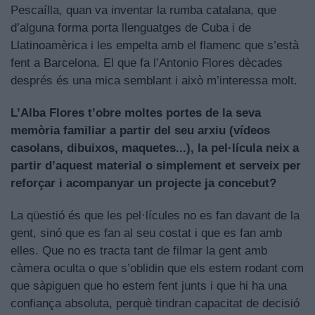
Pescaílla, quan va inventar la rumba catalana, que
d’alguna forma porta llenguatges de Cuba i de
Llatinoamèrica i les empelta amb el flamenc que s’està
fent a Barcelona. El que fa l’Antonio Flores dècades
després és una mica semblant i això m’interessa molt.
L’Alba Flores t’obre moltes portes de la seva
memòria familiar a partir del seu arxiu (vídeos
casolans, dibuixos, maquetes...), la pel·lícula neix a
partir d’aquest material o simplement et serveix per
reforçar i acompanyar un projecte ja concebut?
La qüestió és que les pel·lícules no es fan davant de la
gent, sinó que es fan al seu costat i que es fan amb
elles. Que no es tracta tant de filmar la gent amb
càmera oculta o que s’oblidin que els estem rodant com
que sàpiguen que ho estem fent junts i que hi ha una
confiança absoluta, perquè tindran capacitat de decisió