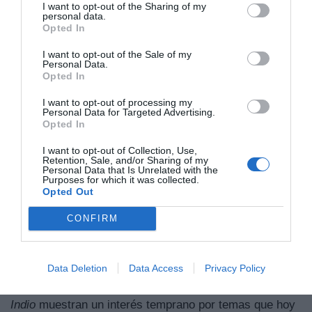
I want to opt-out of the Sharing of my
su padre, El Pescaílla, con la rumba catalana.
personal data.
Opted In
Alba abre muchas puertas de su memoria familiar
I want to opt-out of the Sale of my
mediante vídeos caseros, dibujos, maquetas… ¿La
Personal Data.
Opted In
película surge de ese material o lo utiliza para
reforzar un proyecto ya concebido?
I want to opt-out of processing my
Personal Data for Targeted Advertising.
Las películas no se hacen frente a la gente, se hacen
Opted In
con ellos y a su lado. No es grabar a escondidas, sino
generar confianza para que tengan capacidad de
I want to opt-out of Collection, Use,
Retention, Sale, and/or Sharing of my
decisión sobre el material final.
Personal Data that Is Unrelated with the
Purposes for which it was collected.
Opted Out
Tu forma de observar a la gente es muy particular:
nunca invasiva pero profunda. ¿Qué rasgo de
CONFIRM
Antonio Flores te llamó más la atención?
Su implicación con problemas actuales. A principios de
Data Deletion
Data Access
Privacy Policy
los 80 fue uno de los primeros militantes de
Greenpeace en España. Canciones como
El
Indio
muestran un interés temprano por temas que hoy