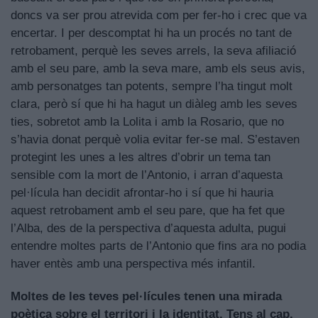
doncs va ser prou atrevida com per fer-ho i crec que va
encertar. I per descomptat hi ha un procés no tant de
retrobament, perquè les seves arrels, la seva afiliació
amb el seu pare, amb la seva mare, amb els seus avis,
amb personatges tan potents, sempre l’ha tingut molt
clara, però sí que hi ha hagut un diàleg amb les seves
ties, sobretot amb la Lolita i amb la Rosario, que no
s’havia donat perquè volia evitar fer-se mal. S’estaven
protegint les unes a les altres d’obrir un tema tan
sensible com la mort de l’Antonio, i arran d’aquesta
pel·lícula han decidit afrontar-ho i sí que hi hauria
aquest retrobament amb el seu pare, que ha fet que
l’Alba, des de la perspectiva d’aquesta adulta, pugui
entendre moltes parts de l’Antonio que fins ara no podia
haver entès amb una perspectiva més infantil.
Moltes de les teves pel·lícules tenen una mirada
poètica sobre el territori i la identitat. Tens al cap,