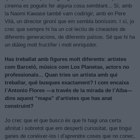
cinema es pogués fer alguna cosa semblant... Sí, amb
la Naomi Kawase també vam codirigir, amb en Pere
Vilà, un director gironí que em sembla boníssim. I sí, jo
crec que sempre hi ha un col·lectiu de cineastes de
diferents generacions, de diferents països. Sé que hi ha
un diàleg molt fructífer i molt enriquidor.
Has treballat amb figures molt diferents: artistes
com Barceló, músics com Los Planetas, actors no
professionals... Quan tries un artista amb qui
treballar, què busques exactament? I com encaixa
l’Antonio Flores —a través de la mirada de l’Alba—
dins aquest “mapa” d’artistes que has anat
construint?
Jo crec que el que busco és que hi hagi una certa
afinitat i sobretot que em desperti curiositat, que tingui
ganes de conèixer-los i d’aprendre coses que no conec.