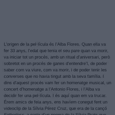
L'origen de la pel·lícula és l’Alba Flores. Quan ella va
fer 33 anys, l’edat que tenia el seu pare quan va morir,
va iniciar tot un procés, amb un ritual d’aniversari, però
sobretot en un procés de ganes d’entendre’l, de poder
saber com va viure, com va morir, i de poder tenir les
converses que no havia tingut amb la seva família. I
dins d’aquest procés vam fer un homenatge musical, un
concert d’homenatge a l’Antonio Flores, i l’Alba va
decidir fer una pel·lícula. I és aquí quan em va trucar.
Érem amics de feia anys, ens havíem conegut fent un
videoclip de la Sílvia Pérez Cruz, que era de la cançó
Fatherless
, a partir d’un poema de la Sílvia Prats que