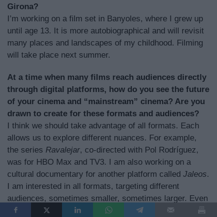
Girona?
I’m working on a film set in Banyoles, where I grew up
until age 13. It is more autobiographical and will revisit
many places and landscapes of my childhood. Filming
will take place next summer.
At a time when many films reach audiences directly
through digital platforms, how do you see the future
of your cinema and “mainstream” cinema? Are you
drawn to create for these formats and audiences?
I think we should take advantage of all formats. Each
allows us to explore different nuances. For example,
the series
Ravalejar
, co-directed with Pol Rodríguez,
was for HBO Max and TV3. I am also working on a
cultural documentary for another platform called
Jaleos
.
I am interested in all formats, targeting different
audiences, sometimes smaller, sometimes larger. Even
films and series reach audiences in less-than-ideal