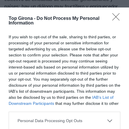
países; hay un diálogo muy fructífero y enriquecedor.
Top Girona -
Do Not Process My Personal
Has trabajado con artistas muy diferentes: músicos,
Information
artistas plásticos, actores no profesionales… ¿Qué
buscas cuando eliges con quién colaborar? ¿Cómo
If you wish to opt-out of the sale, sharing to third parties, or
encaja Antonio Flores, a través de Alba, en ese
processing of your personal or sensitive information for
“mapa” de artistas?
targeted advertising by us, please use the below opt-out
section to confirm your selection. Please note that after your
Busco afinidad, pero sobre todo curiosidad, ganas de
opt-out request is processed you may continue seeing
conocer y aprender. Me gusta colaborar con gente
interest-based ads based on personal information utilized by
diferente a mí. Busco personas que admire y que me
us or personal information disclosed to third parties prior to
caigan bien. En estas colaboraciones uno se expande y
your opt-out. You may separately opt-out of the further
descubre partes de sí mismo que no conocía. Con
disclosure of your personal information by third parties on the
IAB’s list of downstream participants. This information may
Antonio Flores, conocí su música de adolescente,
also be disclosed by us to third parties on the
IAB’s List of
con
Cosas mías
, su disco más famoso, pero no sabía
Downstream Participants
that may further disclose it to other
el largo proceso que llevó a descubrir su lenguaje
third parties.
propio. Me interesa su honestidad, su búsqueda lejos
de sí mismo y de su familia, su mezcla de rumba, funk
Personal Data Processing Opt Outs
y pop, con raíces populares, muy similar a lo que hizo