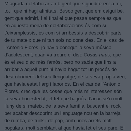
M’agrada col·laborar amb gent que sigui diferent a mi,
tot i que hi hagi afinitats. Busco gent que em caigui bé,
gent que admiri, i al final el que passa sempre és que
en aquesta mena de col·laboracions és com si
t’eixamplessis, és com si arribessis a descobrir parts
de tu mateix que ni tan sols no coneixies. En el cas de
l’Antonio Flores, jo havia conegut la seva música
d’adolescent, quan va treure el disc
Cosas mías
, que
és el seu disc més famós, però no sabia que fins a
arribar a aquell punt hi havia hagut tot un procés de
descobriment del seu llenguatge, de la seva pròpia veu,
que havia estat llarg i laboriós. En el cas de l’Antonio
Flores, crec que les coses que més m’interessen són
la seva honestedat, el fet que hagués d’anar-se’n molt
lluny de si mateix, de la seva família, buscant el rock
per acabar descobrint un llenguatge nou en la barreja
de rumba, de funk i de pop, amb unes arrels molt
populars, molt semblant al que havia fet el seu pare, El