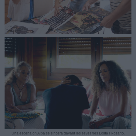
Una escena on Alba se sincera davant les seves ties Lolita i Rosario.