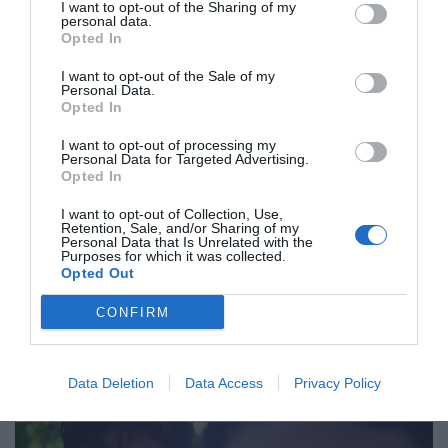
I want to opt-out of the Sharing of my
personal data.
Opted In
I want to opt-out of the Sale of my
Personal Data.
Opted In
I want to opt-out of processing my
Personal Data for Targeted Advertising.
Opted In
I want to opt-out of Collection, Use,
Retention, Sale, and/or Sharing of my
Un collage de records
Personal Data that Is Unrelated with the
Purposes for which it was collected.
Un extens arxiu familiar no només reforça el relat, sinó
Opted Out
que també actua com a guia visual i emocional,
permetent que la història es desplegui amb autenticitat i
CONFIRM
proximitat, establint un diàleg directe entre el passat i la
mirada d’una Alba que vol prendre consciència del que
Data Deletion
Data Access
Privacy Policy
el seu pare va significar.