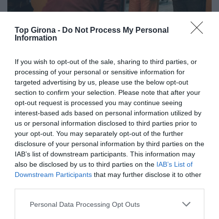
Top Girona -
Do Not Process My Personal
Information
Un moment en el rodatge de Flores para Antonio.
If you wish to opt-out of the sale, sharing to third parties, or
Sinergies artístiques
processing of your personal or sensitive information for
targeted advertising by us, please use the below opt-out
La connexió amb Sílvia Pérez Cruz i el videoclip
section to confirm your selection. Please note that after your
Fatherless, basat en un poema de Sílvia Prats sobre
opt-out request is processed you may continue seeing
l’orfandat, va servir de punt de partida i inspiració.
interest-based ads based on personal information utilized by
Aquesta experiència compartida amb la cantant va
us or personal information disclosed to third parties prior to
your opt-out. You may separately opt-out of the further
establir un vincle de sensibilitat i musicalitat que va
disclosure of your personal information by third parties on the
marcar la manera com s’abordaria el documental.
IAB’s list of downstream participants. This information may
also be disclosed by us to third parties on the
IAB’s List of
Downstream Participants
that may further disclose it to other
third parties.
Personal Data Processing Opt Outs