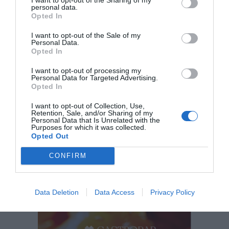
personal data.
campings costa brava
campings girona
Opted In
Camping castelló d'empuries
Càmping Costa brava
I want to opt-out of the Sale of my
Personal Data.
Opted In
camping de luxe
camping glamur
I want to opt-out of processing my
Personal Data for Targeted Advertising.
Opted In
I want to opt-out of Collection, Use,
Subscriu-te al Top Magazine
Retention, Sale, and/or Sharing of my
Personal Data that Is Unrelated with the
Purposes for which it was collected.
SUBSCRIU-TE
Opted Out
CONFIRM
El més llegit
Data Deletion
Data Access
Privacy Policy