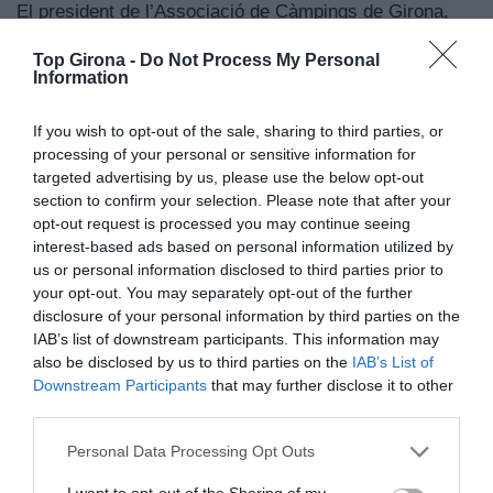
El president de l’Associació de Càmpings de Girona,
Miquel Gotanegra, destaca que aquests guardons
Top Girona -
Do Not Process My Personal
“demostren l’excel·lència dels establiments i l’esforç
Information
constant del sector perquè la seva oferta sigui cada
vegada més sostenible, innovadora i líder a Europa”.
If you wish to opt-out of the sale, sharing to third parties, or
processing of your personal or sensitive information for
targeted advertising by us, please use the below opt-out
Afegeix
Top Girona
com a font preferida de
section to confirm your selection. Please note that after your
Google de forma gratuïta.
opt-out request is processed you may continue seeing
Estigues informat amb les últimes notícies d'actualitat
interest-based ads based on personal information utilized by
ACTIVAR ARA
us or personal information disclosed to third parties prior to
your opt-out. You may separately opt-out of the further
disclosure of your personal information by third parties on the
IAB’s list of downstream participants. This information may
Arxivat a
also be disclosed by us to third parties on the
IAB’s List of
Downstream Participants
that may further disclose it to other
third parties.
càmping las dunas
Las Dunas
Personal Data Processing Opt Outs
camping les dunes
les dunes
campings luxe
I want to opt-out of the Sharing of my