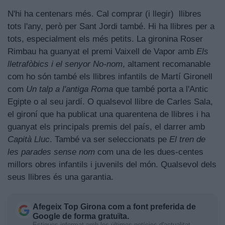
N'hi ha centenars més. Cal comprar (i llegir) llibres
tots l'any, però per Sant Jordi també. Hi ha llibres per a
tots, especialment els més petits. La gironina Roser
Rimbau ha guanyat el premi Vaixell de Vapor amb
Els
lletrafòbics i el senyor No-nom
, altament recomanable
com ho són també els llibres infantils de Martí Gironell
com
Un talp a l'antiga Roma
que també porta a l'Antic
Egipte o al seu jardí. O qualsevol llibre de Carles Sala,
el gironí que ha publicat una quarentena de llibres i ha
guanyat els principals premis del país, el darrer amb
Capità Lluc
. També va ser seleccionats pe
El tren de
les parades sense nom
com una de les dues-centes
millors obres infantils i juvenils del món. Qualsevol dels
seus llibres és una garantia.
Afegeix
Top Girona
com a font preferida de
Google de forma gratuïta.
Estigues informat amb les últimes notícies d'actualitat