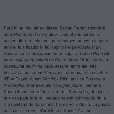
Però hi ha molt altres llibres. Ferran Torrent triomfarà
amb
Memòries de mi mateix
, amb el seu particular
univers literari i els seus personatges, aquesta vegada
amb el falsificador Mític Regino i el periodista Marc
Sendra com a protagonistes principals. També Pep Coll
amb
La llarga migdiada de Déu
o Marta Orriols amb
La
possibilitat de dir-ne casa
, estaran entre els més
buscats al país com
Aterratge
, la tornada a la novel·la
d'Eva Piquer. Albert Sánchez Piñol publica
Pregària a
Prosèrpina
. Marta Rojals
No siguis pobre
i Gemma
Pasqual una esfereïdora història:
Torturades
, de dones
que van patir tortura i vexacions a la comissaria de la
Via Laietana de Barcelona. I si es vol reflexió,
La pausa
dels dies
, el recull d'articles de Xavier Grasset.