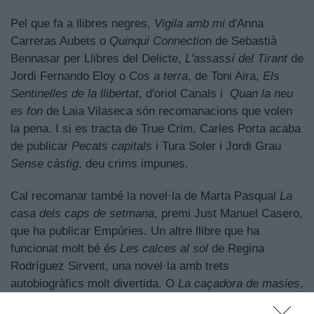
Pel que fa a llibres negres,
Vigila amb mi
d'Anna
Carreras Aubets o
Quinqui Connectio
n de Sebastià
Bennasar per Llibres del Delicte,
L'assassí del Tirant
de
Jordi Fernando Eloy o
Cos a terra
, de Toni Aira,
Els
Sentinelles de la llibertat
, d'oriol Canals i
Quan la neu
es fon
de Laia Vilaseca són recomanacions que volen
la pena. I si es tracta de True Crim, Carles Porta acaba
de publicar
Pecats capitals
i Tura Soler i Jordi Grau
Sense càstig
, deu crims impunes.
Cal recomanar també la novel·la de Marta Pasqual
La
casa dels caps de setmana
, premi Just Manuel Casero,
que ha publicar Empúries. Un altre llibre que ha
funcionat molt bé és
Les calces al sol
de Regina
Rodríguez Sirvent, una novel·la amb trets
autobiogràfics molt divertida. O
La caçadora de masies
,
de Marta Lloret. I es continuarà venent
Cuina o barbàrie