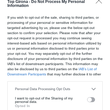
de Maria Nicolau, un llibre de cuina diferent. I si es
Top Girona -
Do Not Process My Personal
Information
busquen llibres amb una història dura al darrera,
Alliberada
, el debut de la gironina sots-inspectora dels
If you wish to opt-out of the sale, sharing to third parties, or
Mossos, Rosa Negre, amb una història duríssima que
processing of your personal or sensitive information for
passa al costat de casa.
El príncep i la mort
de Daniel
targeted advertising by us, please use the below opt-out
Vázquez Sellés, el fill de Vázquez Montalbàn. També ho
section to confirm your selection. Please note that after your
opt-out request is processed you may continue seeing
és de dur el que escplica Espartac Peran ,
Tres
interest-based ads based on personal information utilized by
desitjos abans de morir
, però ho fa d'una manera
us or personal information disclosed to third parties prior to
plàcida per explicar com encarar i viure amb la mort.
your opt-out. You may separately opt-out of the further
També ho és de dur el que explica Lolita Bosch a
La
disclosure of your personal information by third parties on the
veritat no escrita.
I pels amants de la intriga vaticana,
IAB’s list of downstream participants. This information may
Vicenç Lozano triomfarà amb
Vaticangate
, amb la
also be disclosed by us to third parties on the
IAB’s List of
Downstream Participants
that may further disclose it to other
trama per eliminar física i intel·lectualment el Papa
third parties.
Francesc.
Personal Data Processing Opt Outs
I cal tenir en compte també la darrera obra de la
I want to opt-out of the Sharing of my
gironina Maria Mercè Roca, Marí, una novel·la
personal data.
dolorosa, delicada i emocionant. I un llibre que ens
Opted In