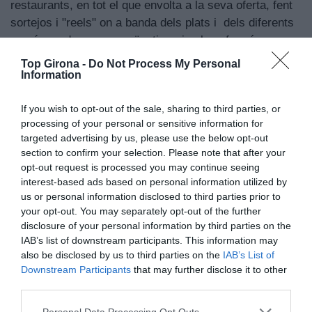
restaurants, en tot el que envolta a la seva oferta, fent
sortejos i "reels" on a banda dels plats i dels diferents
menús, podrem veure qüestionaris als xefs més
representatius de la demarcació de Girona o receptes
Top Girona -
Do Not Process My Personal
que faran els mateixos cuiners. L'aposta per la
Information
gastronomia és total i ara des del nou compte
@TopRestaurants_Girona es donarà tot el
If you wish to opt-out of the sale, sharing to third parties, or
processing of your personal or sensitive information for
protagonisme a la gastronomia i als seus restaurants.
targeted advertising by us, please use the below opt-out
section to confirm your selection. Please note that after your
opt-out request is processed you may continue seeing
interest-based ads based on personal information utilized by
us or personal information disclosed to third parties prior to
Afegeix
Top Girona
com a font preferida de
your opt-out. You may separately opt-out of the further
Google de forma gratuïta.
disclosure of your personal information by third parties on the
Estigues informat amb les últimes notícies d'actualitat
ACTIVAR ARA
IAB’s list of downstream participants. This information may
also be disclosed by us to third parties on the
IAB’s List of
Downstream Participants
that may further disclose it to other
third parties.
Arxivat a
Personal Data Processing Opt Outs