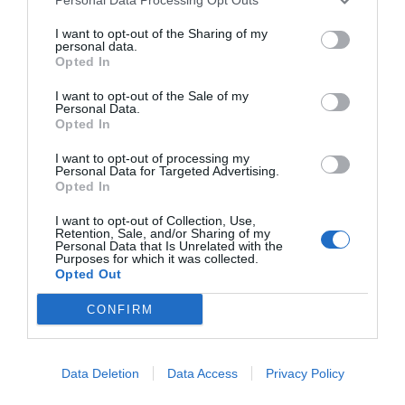
I want to opt-out of the Sharing of my
Lider a Instagram
personal data.
Opted In
TOP Girona el mitja mes seguit a Instagram
I want to opt-out of the Sale of my
Personal Data.
Girona restaurants
on menjar a Girona
Opted In
I want to opt-out of processing my
Top restaurants
TOP Girona restaurants
Personal Data for Targeted Advertising.
Opted In
I want to opt-out of Collection, Use,
Retention, Sale, and/or Sharing of my
Personal Data that Is Unrelated with the
Purposes for which it was collected.
Subscriu-te al Top Magazine
Opted Out
SUBSCRIU-TE
CONFIRM
Data Deletion
Data Access
Privacy Policy
El més llegit