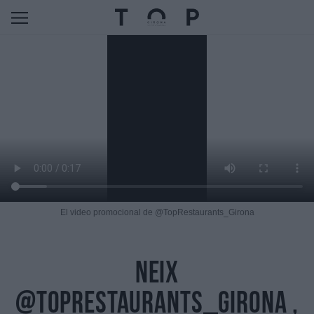
El video promocional de @TopRestaurants_Girona
Neix
@TopRestaurants_Girona ,