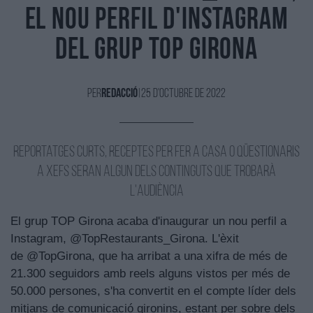
el nou perfil d'Instagram
del grup Top Girona
Per
Redacció
|
25 d'Octubre de 2022
Reportatges curts, receptes per fer a casa o qüestionaris
a xefs seran algun dels continguts que trobarà
l'audiència
El grup TOP Girona acaba d'inaugurar un nou perfil a
Instagram, @TopRestaurants_Girona. L'èxit
de @TopGirona, que ha arribat a una xifra de més de
21.300 seguidors amb reels alguns vistos per més de
50.000 persones, s'ha convertit en el compte líder dels
mitjans de comunicació gironins, estant per sobre dels