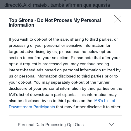
direcció.Així mateix, també afirmen que aquesta
implicació en les festes, aquestes ganes de sortir i de
participar en les diferents activitats és un element
Top Girona -
Do Not Process My Personal
Information
compartit que es pot veure tant en grans com en petits.
If you wish to opt-out of the sale, sharing to third parties, or
processing of your personal or sensitive information for
targeted advertising by us, please use the below opt-out
section to confirm your selection. Please note that after your
opt-out request is processed you may continue seeing
interest-based ads based on personal information utilized by
Afegeix
Top Girona
com a font preferida de
us or personal information disclosed to third parties prior to
Google de forma gratuïta.
Estigues informat amb les últimes notícies d'actualitat
your opt-out. You may separately opt-out of the further
ACTIVAR ARA
disclosure of your personal information by third parties on the
IAB’s list of downstream participants. This information may
also be disclosed by us to third parties on the
IAB’s List of
Downstream Participants
that may further disclose it to other
Arxivat a
third parties.
Personal Data Processing Opt Outs