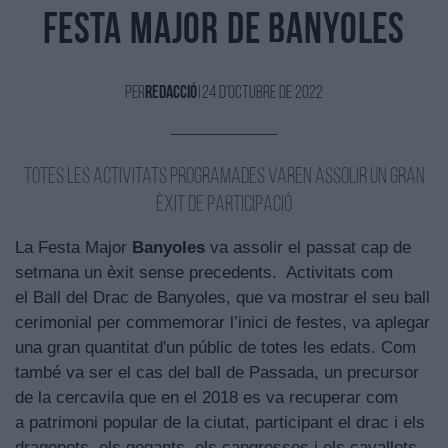
Festa Major de Banyoles
Per
Redacció
|
24 d'Octubre de 2022
Totes les activitats programades varen assolir un gran
èxit de participació
La Festa Major
Banyoles
va assolir el passat cap de
setmana un èxit sense precedents. Activitats com
el Ball del Drac de Banyoles, que va mostrar el seu ball
cerimonial per commemorar l’inici de festes, va aplegar
una gran quantitat d'un públic de totes les edats. Com
també va ser el cas del ball de Passada, un precursor
de la cercavila que en el 2018 es va recuperar com
a patrimoni popular de la ciutat, participant el drac i els
dragonets, els gegants, els capgrossos i els cavallets.