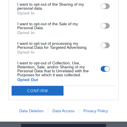
Festa Major banyoles
festa sant martirià
I want to opt-out of the Sharing of my
personal data.
Opted In
Albert Serra pregoner de la Festa Major de Banyoles
I want to opt-out of the Sale of my
Banyoles cultura
El llac de Banyoles
Personal Data.
Opted In
Banyoles
I want to opt-out of processing my
Personal Data for Targeted Advertising.
Opted In
I want to opt-out of Collection, Use,
Retention, Sale, and/or Sharing of my
Personal Data that Is Unrelated with the
Subscriu-te al Top Magazine
Purposes for which it was collected.
Opted Out
SUBSCRIU-TE
CONFIRM
El més llegit
Data Deletion
Data Access
Privacy Policy