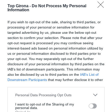
col·leccionista i museòleg. El museu el va obrir el 1982
Top Girona -
Do Not Process My Personal
gràcies a la col·laboració de Lluís Duran Simón i no
Information
serà fins el 1997 que crea la Fundació del Museu de la
Joguina de Catalunya, a la qual ell i la seva dona, Pilar
If you wish to opt-out of the sale, sharing to third parties, or
processing of your personal or sensitive information for
Casademont van donar la seva col·lecció de jocs i
targeted advertising by us, please use the below opt-out
joguines.
section to confirm your selection. Please note that after your
opt-out request is processed you may continue seeing
interest-based ads based on personal information utilized by
Afegeix
Top Girona
com a font preferida de
Google de forma gratuïta.
us or personal information disclosed to third parties prior to
Estigues informat amb les últimes notícies d'actualitat
your opt-out. You may separately opt-out of the further
ACTIVAR ARA
disclosure of your personal information by third parties on the
IAB’s list of downstream participants. This information may
also be disclosed by us to third parties on the
IAB’s List of
Downstream Participants
that may further disclose it to other
Arxivat a
third parties.
Personal Data Processing Opt Outs
Josep Maria Joan Rosa
Museu del juguet de Figueres
I want to opt-out of the Sharing of my
personal data.
Museu del juguet de catalunya
Figueres