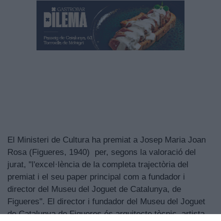
El Ministeri de Cultura ha premiat a Josep Maria Joan
Rosa (Figueres, 1940) per, segons la valoració del
jurat, "l'excel·lència de la completa trajectòria del
premiat i el seu paper principal com a fundador i
director del Museu del Joguet de Catalunya, de
Figueres". El director i fundador del Museu del Joguet
de Catalunya de Figueres és arquitecte tècnic, artista,