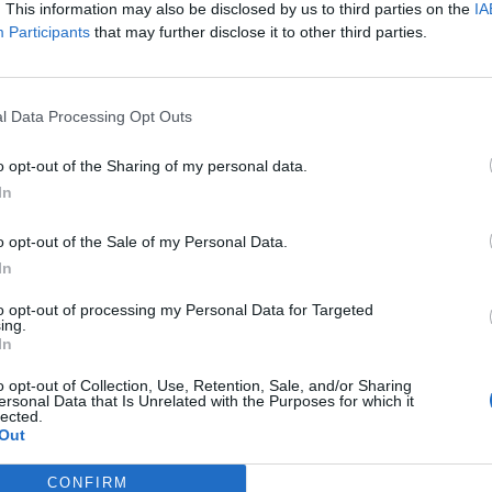
. This information may also be disclosed by us to third parties on the
IA
Sopar solidari Cercle d'empresaris
Participants
that may further disclose it to other third parties.
ser amenitzat per la veu d’en Gerard Solano, vam poder 
rpretades a càrrec dels dos Grups de ballarins de Dansa
a passar a la part empresarial on es van entregar tres g
l Data Processing Opt Outs
uals se’ls hi va reconèixer la seva trajectòria profession
aletes Trias, per a la seva
Trajectòria
, i el va recollir 
o opt-out of the Sharing of my personal data.
 Toni Pons, en reconeixement al
Creixement
, va recollir 
In
operacions i a Liderou Callís, per
l’Excel·lència
en el be
o opt-out of the Sale of my Personal Data.
i l’ecologia i el va recollir la responsable de comunicació 
In
ís.
to opt-out of processing my Personal Data for Targeted
ing.
In
o opt-out of Collection, Use, Retention, Sale, and/or Sharing
ersonal Data that Is Unrelated with the Purposes for which it
lected.
Out
CONFIRM