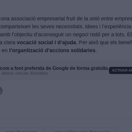
 una associació empresarial fruit de la unió entre empres
omparteixen les seves necessitats, idees i l’experiència
 amb l’objectiu d’aconseguir un negoci rodó per a tots. E
a clara
vocació social i d’ajuda
. Per això que els benef
n en
l’organització d’accions solidaries
.
com a font preferida de Google de forma gratuïta.
ACTIVAR A
últimes notícies d'actualitat