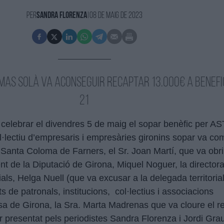
Per
Sandra Florenza
|
08 de Maig de 2023
Mas Solà va aconseguir recaptar 13.000€ a benefic
21
 celebrar el divendres 5 de maig el sopar benèfic per A
l·lectiu d’empresaris i empresàries gironins sopar va c
 Santa Coloma de Farners, el Sr. Joan Martí, que va obri
nt de la Diputació de Girona, Miquel Noguer, la director
cials, Helga Nuell (que va excusar a la delegada territorial
s de patronals, institucions, col·lectius i associacions
ssa de Girona, la Sra. Marta Madrenas que va cloure el r
r presentat pels periodistes Sandra Florenza i Jordi Gr