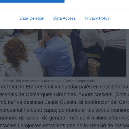
Data Deletion
Data Access
Privacy Policy
Més de 300 persones al sopar solidari Cercle d'empresaris
del Cercle Empresarial va quedar palès en l’assistència 
resarials de Comarques Gironines
. “Junts creixem, junts
mb tot”
va destacar Jesús Cuesta, el co-director del Cer
mpresarial ha estat capaç de mantenir les seves reunion
 número de socis i de generar més de 4 milions d’euros 
ontactes i projectes establerts des de la creació de l’assoc