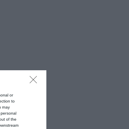
sonal or
ection to
ou may
 personal
out of the
 downstream