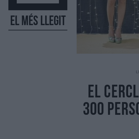
El més llegit
L
El Cerc
300 pers