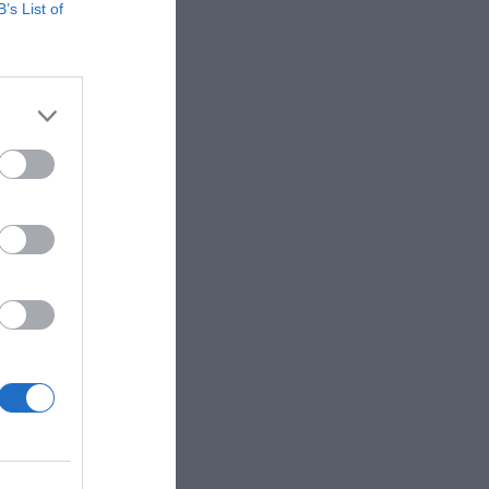
B’s List of
gaudir de
 de la
uardons a
al. Els
la seva CEO,
el premi
nestar
i relacions