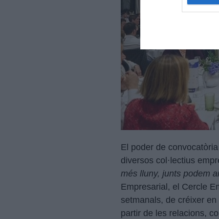
El poder de convocatòria 
diversos col·lectius emp
més lluny, junts podem a
Empresarial, el Cercle E
setmanals, de créixer en
partir de les relacions, c