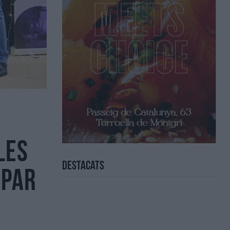
les
Destacats
opar