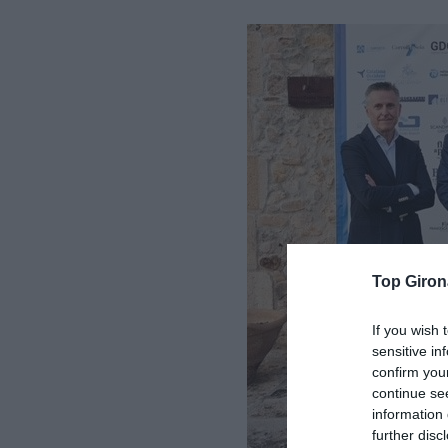
Top Giron
If you wish 
sensitive in
confirm you
continue se
information 
further disc