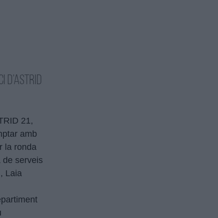
i d’ASTRID
STRID 21,
omptar amb
r la ronda
a de serveis
, Laia
epartiment
au