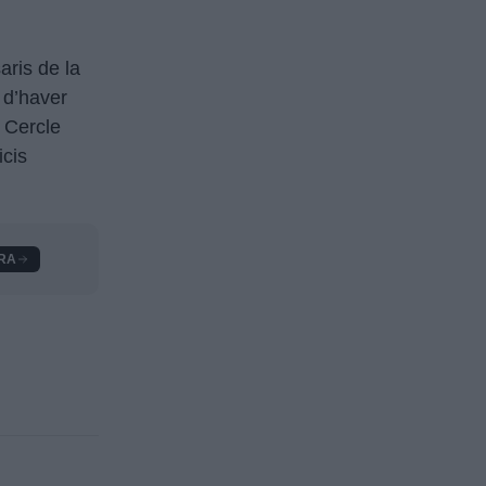
aris de la
 d’haver
l Cercle
icis
RA