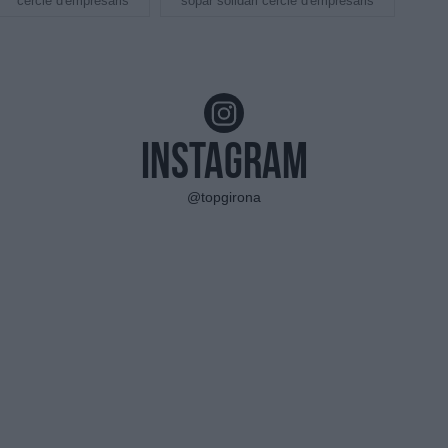
cercle d'empresaris
sopar solidari cercle d'empresaris
Instagram
@topgirona