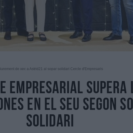
liurement de xec a Astrid21 al sopar solidari Cercle d'Empresaris
le Empresarial supera 
ones en el seu segon s
solidari