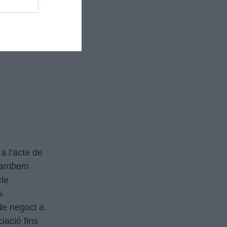
a l’acte de
 arribem
cle
s
de negoci a
iació fins